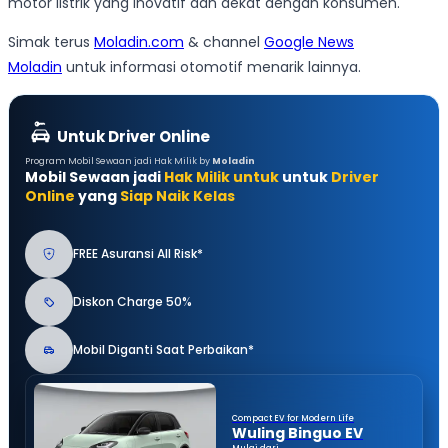
motor listrik yang inovatif dan dekat dengan konsumen.
Simak terus
Moladin.com
& channel
Google News
Moladin
untuk informasi otomotif menarik lainnya.
Untuk Driver Online
Program Mobil Sewaan jadi Hak Milik by
Moladin
Mobil Sewaan jadi
Hak Milik untuk
untuk
Driver
Online
yang
Siap Naik Kelas
FREE Asuransi All Risk*
Diskon Charge 50%
Mobil Diganti Saat Perbaikan*
Compact EV for Modern Life
Wuling Binguo EV