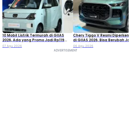
10 Mobil Listrik Termurah di GIIAS
Chery Tiggo V Resmi Diperken
2026, Ada yang Promo Jadi Rp119
di GIIAS 2026, Bisa Berubah Ja
Jutaan!
Double Cabin
07 Agu 2026
06 Agu 2026