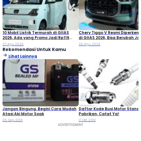
10 Mobil Listrik Termurah di GIIAS
Chery Tiggo V Resmi Diperken
2026, Ada yang Promo Jadi Rp119
di GIIAS 2026, Bisa Berubah Ja
Jutaan!
Double Cabin
07 Agu 2026
06 Agu 2026
Rekomendasi Untuk Kamu
Lihat Lainnya
Jangan Bingung, Begini Cara Mudah
Daftar Kode Busi Motor Standa
Atasi Aki Motor Soak
Pabrikan, Catat Ya!
06 Sep 2019
17 Okt 2019