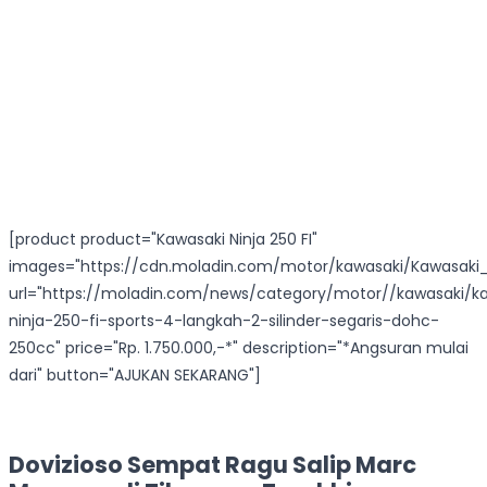
[product product="Kawasaki Ninja 250 FI"
images="https://cdn.moladin.com/motor/kawasaki/Kawasaki_N
url="https://moladin.com/news/category/motor//kawasaki/k
ninja-250-fi-sports-4-langkah-2-silinder-segaris-dohc-
250cc" price="Rp. 1.750.000,-*" description="*Angsuran mulai
dari" button="AJUKAN SEKARANG"]
Dovizioso Sempat Ragu Salip Marc