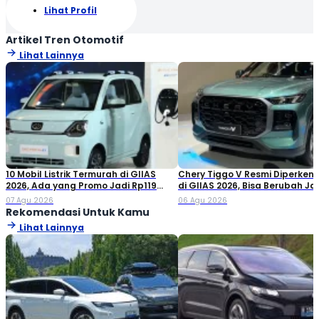
Lihat Profil
Artikel Tren Otomotif
Lihat Lainnya
10 Mobil Listrik Termurah di GIIAS
Chery Tiggo V Resmi Diperken
2026, Ada yang Promo Jadi Rp119
di GIIAS 2026, Bisa Berubah Ja
Jutaan!
Double Cabin
07 Agu 2026
06 Agu 2026
Rekomendasi Untuk Kamu
Lihat Lainnya