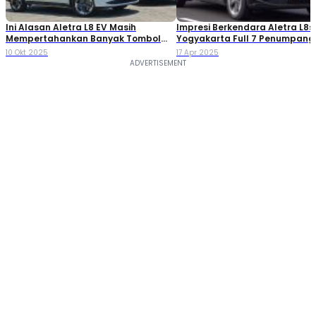
Ini Alasan Aletra L8 EV Masih
Impresi Berkendara Aletra L8s
Mempertahankan Banyak Tombol
Yogyakarta Full 7 Penumpang
Fisik di Dashboard
10 Okt 2025
17 Apr 2025