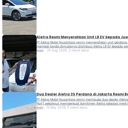
Aletra Resmi Menyerahkan Unit L8 EV kepada Ju
PT Aletra Mobil Nusantara resmi menyerahkan unit perdana Al
menjadi tanda dimulainya distribusi Aletra L8 EV kepada s
Ivan
20 Aug 2025
2 menit baca
Dua Dealer Aletra 3S Perdana di Jakarta Resmi B
PT Aletra Mobil Nusantara resmi membuka dua dealer Aletra p
Part) sekaligus memperkuat komitmen Aletra sebagai merk ken
Ivan
13 May 2025
3 menit baca