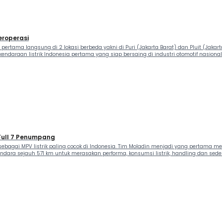
eroperasi
ertama langsung di 2 lokasi berbeda yakni di Puri (Jakarta Barat) dan Pluit (Jakart
daraan listrik Indonesia pertama yang siap bersaing di industri otomotif nasional.
 Full 7 Penumpang
bagai MPV listrik paling cocok di Indonesia. Tim Moladin menjadi yang pertama men
endara sejauh 571 km untuk merasakan performa, konsumsi listrik, handling dan seder