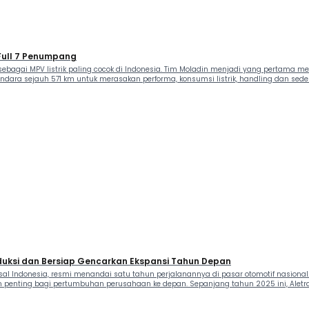
 Full 7 Penumpang
bagai MPV listrik paling cocok di Indonesia. Tim Moladin menjadi yang pertama men
endara sejauh 571 km untuk merasakan performa, konsumsi listrik, handling dan seder
duksi dan Bersiap Gencarkan Ekspansi Tahun Depan
asal Indonesia, resmi menandai satu tahun perjalanannya di pasar otomotif nasional. D
 penting bagi pertumbuhan perusahaan ke depan. Sepanjang tahun 2025 ini, Aletra 