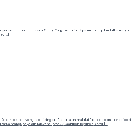
gendarai mobil ini ke kota Gudeg Yogyakarta full 7 penumpang dan full barang di
et […]
alam periode yang relatif singkat, Aletra telah melalui fase adaptasi, konsolidasi,
terus mengupayakan relevansi produk, kesiapan layanan, serta […]