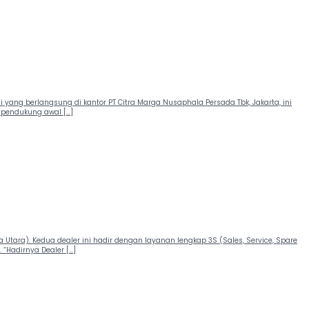
i yang berlangsung di kantor PT Citra Marga Nusaphala Persada Tbk, Jakarta, ini
 pendukung awal […]
a Utara). Kedua dealer ini hadir dengan layanan lengkap 3S (Sales, Service, Spare
 “Hadirnya Dealer […]