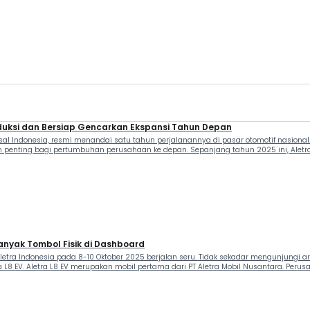
duksi dan Bersiap Gencarkan Ekspansi Tahun Depan
asal Indonesia, resmi menandai satu tahun perjalanannya di pasar otomotif nasional. D
 penting bagi pertumbuhan perusahaan ke depan. Sepanjang tahun 2025 ini, Aletra 
anyak Tombol Fisik di Dashboard
letra Indonesia pada 8-10 Oktober 2025 berjalan seru. Tidak sekadar mengunjungi ar
a L8 EV. Aletra L8 EV merupakan mobil pertama dari PT Aletra Mobil Nusantara. Peru