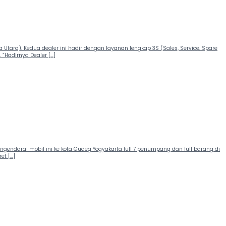
a Utara). Kedua dealer ini hadir dengan layanan lengkap 3S (Sales, Service, Spare
 “Hadirnya Dealer […]
gendarai mobil ini ke kota Gudeg Yogyakarta full 7 penumpang dan full barang di
et […]