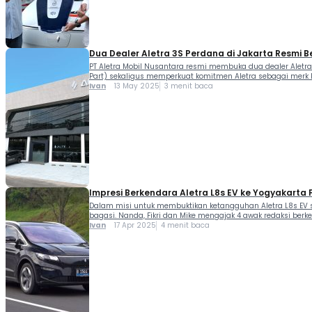
Dua Dealer Aletra 3S Perdana di Jakarta Resmi B
PT Aletra Mobil Nusantara resmi membuka dua dealer Aletra p
Part) sekaligus memperkuat komitmen Aletra sebagai merk ken
Ivan
13 May 2025
3 menit baca
Impresi Berkendara Aletra L8s EV ke Yogyakarta
Dalam misi untuk membuktikan ketangguhan Aletra L8s EV se
bagasi. Nanda, Fikri dan Mike mengajak 4 awak redaksi berk
Ivan
17 Apr 2025
4 menit baca