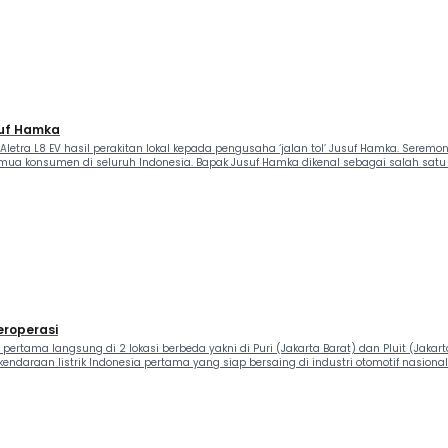
suf Hamka
etra L8 EV hasil perakitan lokal kepada pengusaha ‘jalan tol’ Jusuf Hamka. Seremon
emua konsumen di seluruh Indonesia. Bapak Jusuf Hamka dikenal sebagai salah satu
eroperasi
ertama langsung di 2 lokasi berbeda yakni di Puri (Jakarta Barat) dan Pluit (Jakart
daraan listrik Indonesia pertama yang siap bersaing di industri otomotif nasional.