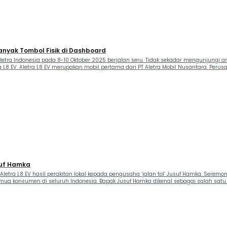
anyak Tombol Fisik di Dashboard
letra Indonesia pada 8-10 Oktober 2025 berjalan seru. Tidak sekadar mengunjungi ar
a L8 EV. Aletra L8 EV merupakan mobil pertama dari PT Aletra Mobil Nusantara. Peru
suf Hamka
etra L8 EV hasil perakitan lokal kepada pengusaha ‘jalan tol’ Jusuf Hamka. Seremon
emua konsumen di seluruh Indonesia. Bapak Jusuf Hamka dikenal sebagai salah satu