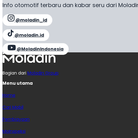
Info otomotif terbaru dan kabar seru dari Moladi
@moladin_id
@moladin.id
@MoladinIndonesia
Bagian dari
Moladin Group
Menu utama
Home
Cari Mobil
Pembiayaan
MoInspeksi