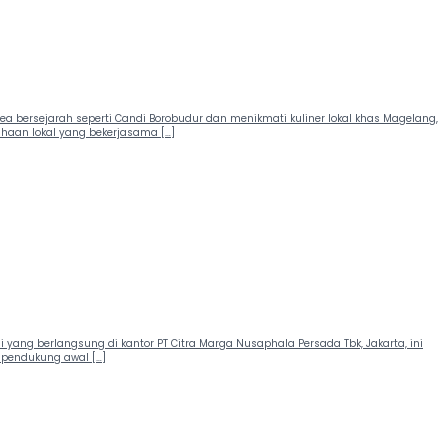
ea bersejarah seperti Candi Borobudur dan menikmati kuliner lokal khas Magelang,
sahaan lokal yang bekerjasama […]
i yang berlangsung di kantor PT Citra Marga Nusaphala Persada Tbk, Jakarta, ini
 pendukung awal […]