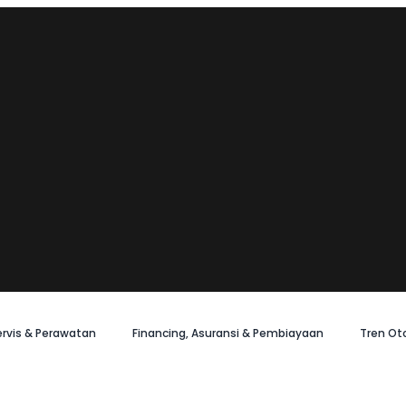
ervis & Perawatan
Financing, Asuransi & Pembiayaan
Tren Ot