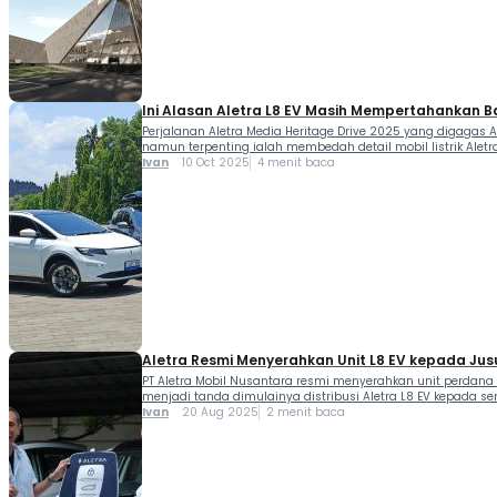
Ini Alasan Aletra L8 EV Masih Mempertahankan B
Perjalanan Aletra Media Heritage Drive 2025 yang digagas A
namun terpenting ialah membedah detail mobil listrik Aletr
Ivan
10 Oct 2025
4 menit baca
Aletra Resmi Menyerahkan Unit L8 EV kepada Ju
PT Aletra Mobil Nusantara resmi menyerahkan unit perdana Al
menjadi tanda dimulainya distribusi Aletra L8 EV kepada s
Ivan
20 Aug 2025
2 menit baca