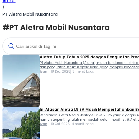
Artikel
/
PT Aletra Mobil Nusantara
#PT Aletra Mobil Nusantara
Aletra Tutup Tahun 2025 dengan Penguatan Pro
PT Aletra Mobil Nusantara (Aletra), merek kendaraan listrik 
dan penguatan struktur operasional yang menjadi landasan
Ivan
18 Dec 2025
3 menit baca
Ini Alasan Aletra L8 EV Masih Mempertahankan B
Perjalanan Aletra Media Heritage Drive 2025 yang digagas A
namun terpenting ialah membedah detail mobil listrik Aletr
Ivan
10 Oct 2025
4 menit baca