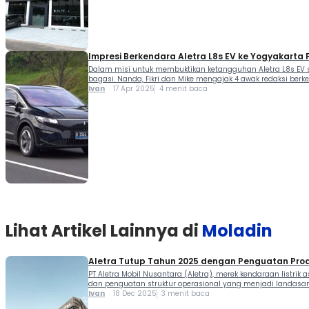
Impresi Berkendara Aletra L8s EV ke Yogyakarta
Dalam misi untuk membuktikan ketangguhan Aletra L8s EV se
bagasi. Nanda, Fikri dan Mike mengajak 4 awak redaksi berk
Ivan
17 Apr 2025
4 menit baca
Lihat Artikel Lainnya di
Moladin
Aletra Tutup Tahun 2025 dengan Penguatan Pro
PT Aletra Mobil Nusantara (Aletra), merek kendaraan listrik 
dan penguatan struktur operasional yang menjadi landasan
Ivan
18 Dec 2025
3 menit baca