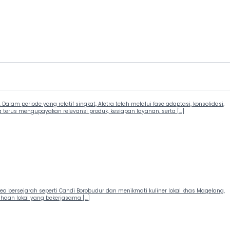
alam periode yang relatif singkat, Aletra telah melalui fase adaptasi, konsolidasi,
terus mengupayakan relevansi produk, kesiapan layanan, serta […]
ea bersejarah seperti Candi Borobudur dan menikmati kuliner lokal khas Magelang,
sahaan lokal yang bekerjasama […]