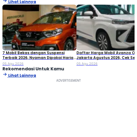
Lihat Lainnya
7 Mobil Bekas dengan Suspensi
Daftar Harga Mobil Avanza O
Terbaik 2026, Nyaman Dipakai Harian
Jakarta Agustus 2026, Cek S
hingga Perjalanan Jauh
Variannya!
05 Agu 2026
05 Agu 2026
Rekomendasi Untuk Kamu
Lihat Lainnya