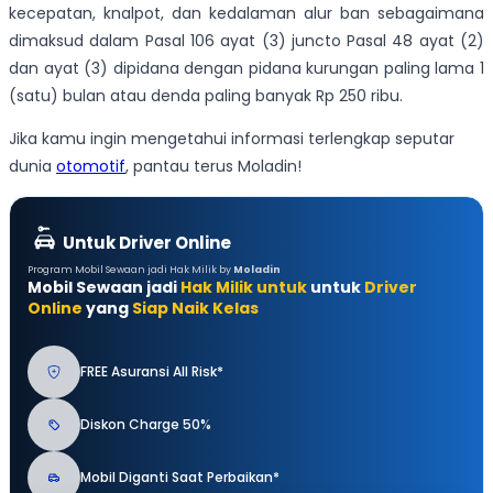
kecepatan, knalpot, dan kedalaman alur ban sebagaimana
dimaksud dalam Pasal 106 ayat (3) juncto Pasal 48 ayat (2)
dan ayat (3) dipidana dengan pidana kurungan paling lama 1
(satu) bulan atau denda paling banyak Rp 250 ribu.
Jika kamu ingin mengetahui informasi terlengkap seputar
dunia
otomotif
, pantau terus Moladin!
Untuk Driver Online
Program Mobil Sewaan jadi Hak Milik by
Moladin
Mobil Sewaan jadi
Hak Milik untuk
untuk
Driver
Online
yang
Siap Naik Kelas
FREE Asuransi All Risk*
Diskon Charge 50%
Mobil Diganti Saat Perbaikan*