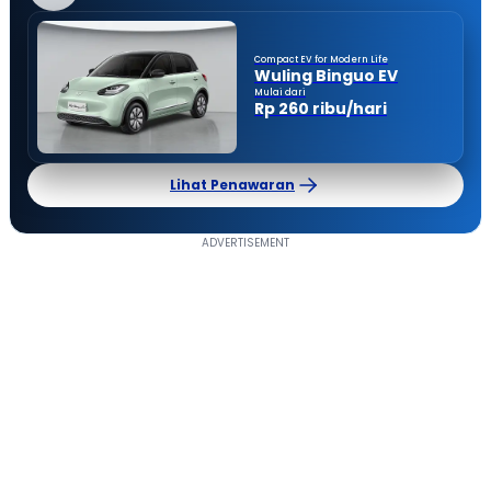
Compact EV for Modern Life
Wuling Binguo EV
Mulai dari
Rp 260 ribu/hari
Lihat Penawaran