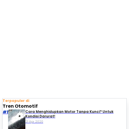
Terpopuler di
Tren Otomotif
#1
Cara Menghidupkan Motor Tanpa Kunci? Untuk
Kondisi Darurat!
21 Apr 2020