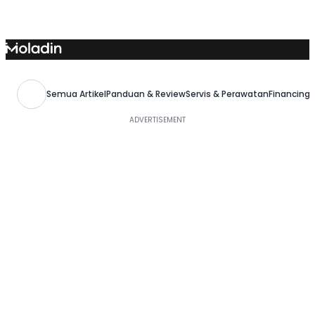
Skip
to
content
Semua Artikel
Panduan & Review
Servis & Perawatan
Financing,