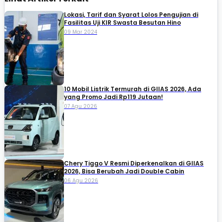
Lokasi, Tarif dan Syarat Lolos Pengujian di
Fasilitas Uji KIR Swasta Besutan Hino
09 Mar 2024
10 Mobil Listrik Termurah di GIIAS 2026, Ada
yang Promo Jadi Rp119 Jutaan!
07 Agu 2026
Chery Tiggo V Resmi Diperkenalkan di GIIAS
2026, Bisa Berubah Jadi Double Cabin
06 Agu 2026