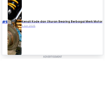
#5
Kenali Kode dan Ukuran Bearing Berbagai Merk Motor
11 Jun 2025