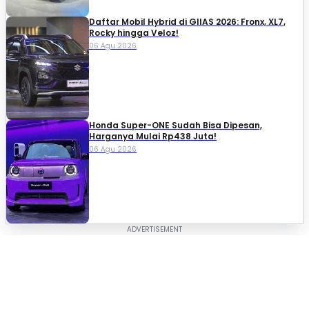
Daftar Mobil Hybrid di GIIAS 2026: Fronx, XL7,
Rocky hingga Veloz!
06 Agu 2026
Honda Super-ONE Sudah Bisa Dipesan,
Harganya Mulai Rp438 Juta!
06 Agu 2026