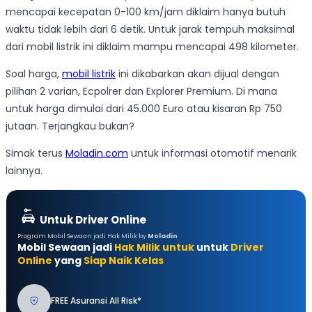
mencapai kecepatan 0-100 km/jam diklaim hanya butuh
waktu tidak lebih dari 6 detik. Untuk jarak tempuh maksimal
dari mobil listrik ini diklaim mampu mencapai 498 kilometer.
Soal harga,
mobil listrik
ini dikabarkan akan dijual dengan
pilihan 2 varian, Ecpolrer dan Explorer Premium. Di mana
untuk harga dimulai dari 45.000 Euro atau kisaran Rp 750
jutaan. Terjangkau bukan?
Simak terus
Moladin.com
untuk informasi otomotif menarik
lainnya.
Untuk Driver Online
Program Mobil Sewaan jadi Hak Milik by
Moladin
Mobil Sewaan jadi
Hak Milik untuk
untuk
Driver
Online
yang
Siap Naik Kelas
FREE Asuransi All Risk*