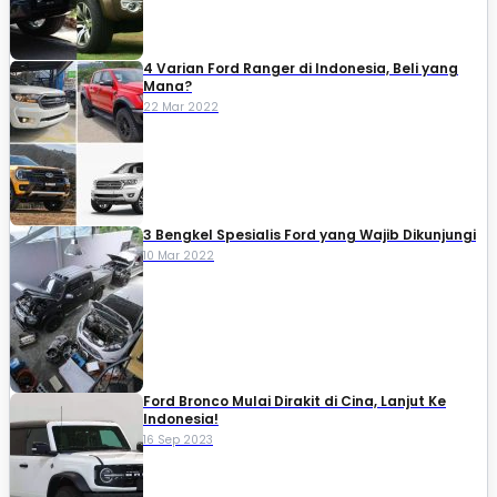
4 Varian Ford Ranger di Indonesia, Beli yang
Mana?
22 Mar 2022
3 Bengkel Spesialis Ford yang Wajib Dikunjungi
10 Mar 2022
Ford Bronco Mulai Dirakit di Cina, Lanjut Ke
Indonesia!
16 Sep 2023