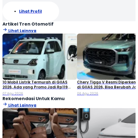
Lihat Profil
Artikel Tren Otomotif
Lihat Lainnya
10 Mobil Listrik Termurah di GIIAS
Chery Tiggo V Resmi Diperken
2026, Ada yang Promo Jadi Rp119
di GIIAS 2026, Bisa Berubah Ja
Jutaan!
Double Cabin
07 Agu 2026
06 Agu 2026
Rekomendasi Untuk Kamu
Lihat Lainnya