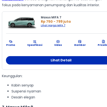
fokus pada kenyamanan penumpang dan kualitas interior.
Maxus MIFA 7
Rp 750 - 799 juta
Lihat Harga MIFA 7
Promo
Spesifikasi
Video
Gambar
Priceli
Lihat Detail
Keunggulan:
Kabin senyap
Suspensi nyaman
Desain elegan