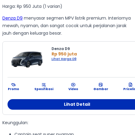
Harga: Rp 950 Juta (1 varian)
Denza D9
menyasar segmen MPV listrik premium. Interiornya
mewah, nyaman, dan sangat cocok untuk perjalanan jarak
jauh dengan keluarga besar.
Denza D9
Rp 950 juta
Lihat Harga D9
Promo
Spesifikasi
Video
Gambar
Priceli
Lihat Detail
Keunggulan:
Captain seat super nyaman