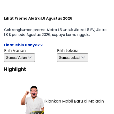
Lihat Promo Aletra L8 Agustus 2026
Cek rangkuman promo Aletra L8 untuk Aletra L8 EV, Aletra
L8 S periode Agustus 2026, supaya kamu nggak
ketinggalan info penting sebelum ambil keputusan. Mulai
dari benefit yang biasanya ditawarkan, syarat umum,
hingga hal yang perlu kamu perhatikan seperti
Pilih Varian
Pilih Lokasi
ketersediaan unit dan ketentuan area, jadi proses memilih
Semua Varian
Semua Lokasi
varian terasa lebih aman dan efisien.
Highlight
Iklankan Mobil Baru
di Moladin