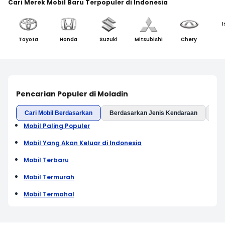
Cari Merek Mobil Baru Terpopuler di Indonesia
I
Toyota
Honda
Suzuki
Mitsubishi
Chery
Pencarian Populer di Moladin
Cari Mobil Berdasarkan
Berdasarkan Jenis Kendaraan
Ber
Mobil Paling Populer
Mobil Yang Akan Keluar di Indonesia
Mobil Terbaru
Mobil Termurah
Mobil Termahal