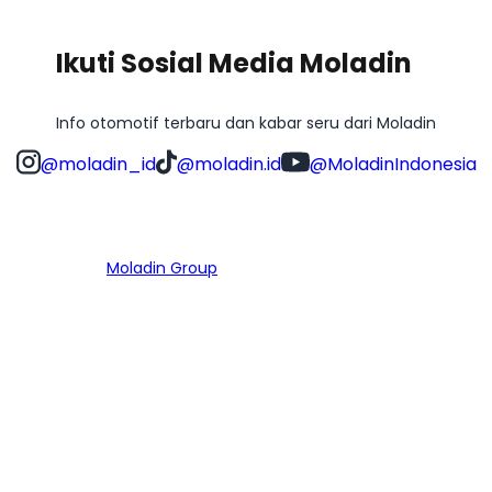
Ikuti Sosial Media Moladin
Info otomotif terbaru dan kabar seru dari Moladin
@moladin_id
@moladin.id
@MoladinIndonesia
Bagian dari
Moladin Group
MENU UTAMA
Home
Cari Mobil
Pembiayaan