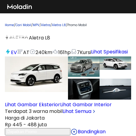
Home
/
Cari Mobil
/
MPV
/
Aletra
/
Aletra L8
/
Promo Mobil
Aletra L8
Lihat Spesifikasi
EV
AT
240
km
161
hp
7
Kursi
Lihat Gambar Eksterior
Lihat Gambar Interior
Terdapat 3 warna mobil
Lihat Semua
Harga di Jakarta
Rp 445 - 488 juta
Bandingkan
Dapatkan Promo