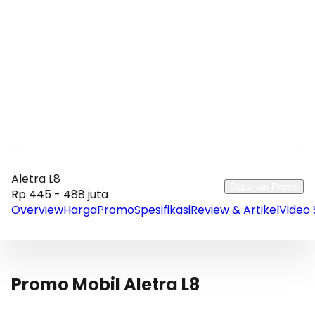
Aletra L8
Dapatkan Promo
Rp 445 - 488 juta
Overview
Harga
Promo
Spesifikasi
Review & Artikel
Video 
Promo Mobil Aletra L8