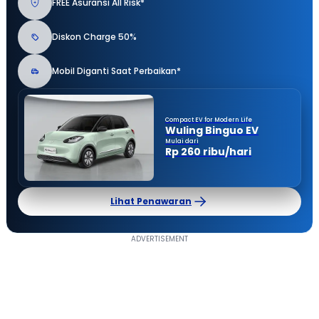
FREE Asuransi All Risk*
Diskon Charge 50%
Mobil Diganti Saat Perbaikan*
Compact EV for Modern Life
Wuling Binguo EV
Mulai dari
Rp 260 ribu/hari
Lihat Penawaran