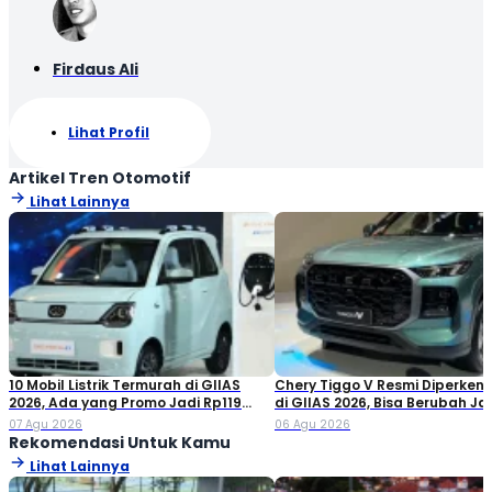
Firdaus Ali
Lihat Profil
Artikel Tren Otomotif
Lihat Lainnya
10 Mobil Listrik Termurah di GIIAS
Chery Tiggo V Resmi Diperken
2026, Ada yang Promo Jadi Rp119
di GIIAS 2026, Bisa Berubah Ja
Jutaan!
Double Cabin
07 Agu 2026
06 Agu 2026
Rekomendasi Untuk Kamu
Lihat Lainnya