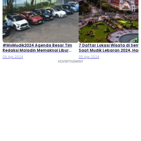
#MoMudik2024 Agenda Besar Tim
7 Daftar Lokasi Wisata di Se
Redaksi Moladin Memaknai Libur
Saat Mudik Lebaran 2024, Har
Lebaran
Terjangkau!
09 Apr 2024
05 Apr 2024