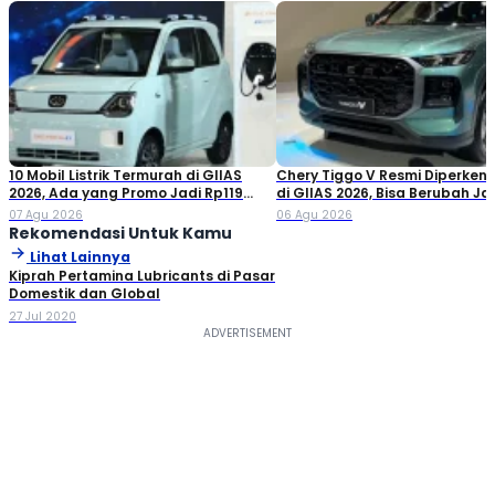
10 Mobil Listrik Termurah di GIIAS
Chery Tiggo V Resmi Diperken
2026, Ada yang Promo Jadi Rp119
di GIIAS 2026, Bisa Berubah Ja
Jutaan!
Double Cabin
07 Agu 2026
06 Agu 2026
Rekomendasi Untuk Kamu
Lihat Lainnya
Kiprah Pertamina Lubricants di Pasar
Domestik dan Global
27 Jul 2020