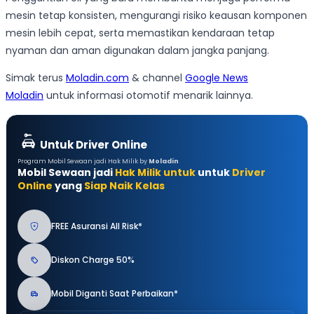
mesin tetap konsisten, mengurangi risiko keausan komponen
mesin lebih cepat, serta memastikan kendaraan tetap
nyaman dan aman digunakan dalam jangka panjang.
Simak terus
Moladin.com
& channel
Google News
Moladin
untuk informasi otomotif menarik lainnya.
Untuk Driver Online
Program Mobil Sewaan jadi Hak Milik by
Moladin
Mobil Sewaan jadi
Hak Milik untuk
untuk
Driver
Online
yang
Siap Naik Kelas
FREE Asuransi All Risk*
Diskon Charge 50%
Mobil Diganti Saat Perbaikan*