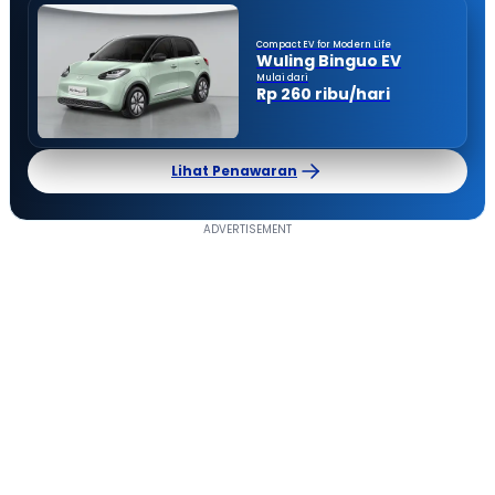
Compact EV for Modern Life
Wuling Binguo EV
Mulai dari
Rp 260 ribu/hari
Lihat Penawaran