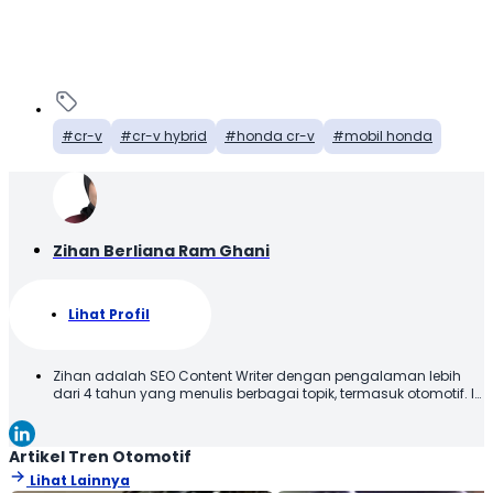
cr-v
cr-v hybrid
honda cr-v
mobil honda
Zihan Berliana Ram Ghani
Lihat Profil
Zihan adalah SEO Content Writer dengan pengalaman lebih
dari 4 tahun yang menulis berbagai topik, termasuk otomotif. Ia
menyajikan konten dengan bahasa yang jelas dan mudah
dipahami, sehingga informasi dapat diterima dengan baik
oleh pembaca. Melalui tulisannya, Zihan berupaya
Artikel Tren Otomotif
memberikan informasi yang relevan dan bermanfaat. Selamat
Lihat Lainnya
Membaca!