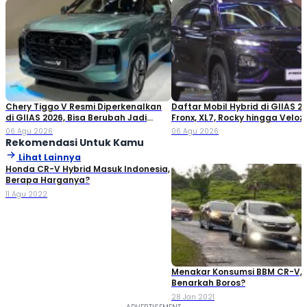
Chery Tiggo V Resmi Diperkenalkan
Daftar Mobil Hybrid di GIIAS 20
di GIIAS 2026, Bisa Berubah Jadi
Fronx, XL7, Rocky hingga Veloz!
Double Cabin
06 Agu 2026
06 Agu 2026
Rekomendasi Untuk Kamu
Lihat Lainnya
Honda CR-V Hybrid Masuk Indonesia,
Berapa Harganya?
11 Agu 2022
Menakar Konsumsi BBM CR-V,
Benarkah Boros?
28 Jan 2021