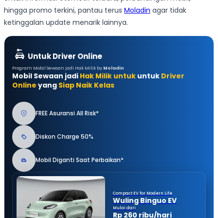
hingga promo terkini, pantau terus
Moladin
agar tidak
ketinggalan update menarik lainnya.
Untuk Driver Online
Program Mobil Sewaan jadi Hak Milik by
Moladin
Mobil Sewaan jadi
Hak Milik untuk
untuk
Driver
Online
yang
Siap Naik Kelas
FREE Asuransi All Risk*
Diskon Charge 50%
Mobil Diganti Saat Perbaikan*
Compact EV for Modern Life
Wuling Binguo EV
Mulai dari
Rp 260 ribu/hari