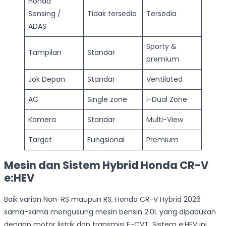
Honda
Sensing /
Tidak tersedia
Tersedia
ADAS
Sporty &
Tampilan
Standar
premium
Jok Depan
Standar
Ventilated
AC
Single zone
i-Dual Zone
Kamera
Standar
Multi-View
Target
Fungsional
Premium
Mesin dan Sistem Hybrid Honda CR-V
e:HEV
Baik varian Non-RS maupun RS, Honda CR-V Hybrid 2026
sama-sama mengusung mesin bensin 2.0L yang dipadukan
dengan motor listrik dan transmisi E-CVT. Sistem e:HEV ini