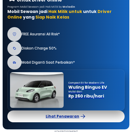
Program Mobil Sewaan jadi Hak Milik by
Moladin
Mobil Sewaan jadi
Hak Milik untuk
untuk
Driver
Online
yang
Siap Naik Kelas
FREE Asuransi All Risk*
Diskon Charge 50%
Mobil Diganti Saat Perbaikan*
Compact EV for Modern Life
Wuling Binguo EV
Mulai dari
Rp 260 ribu/hari
Lihat Penawaran