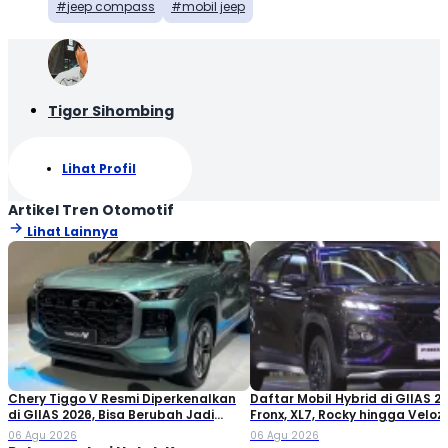
jeep compass
mobil jeep
Tigor Sihombing
Lihat Profil
Artikel Tren Otomotif
Lihat Lainnya
Chery Tiggo V Resmi Diperkenalkan
Daftar Mobil Hybrid di GIIAS 20
di GIIAS 2026, Bisa Berubah Jadi
Fronx, XL7, Rocky hingga Veloz!
Double Cabin
06 Agu 2026
06 Agu 2026