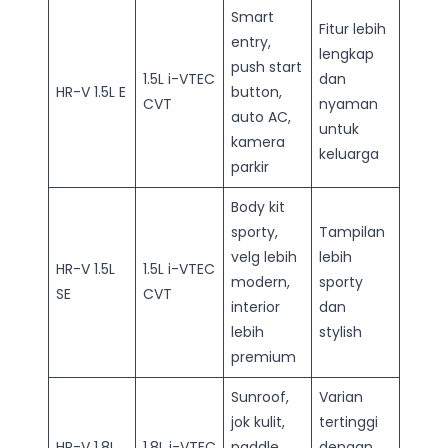
Smart
Fitur lebih
entry,
lengkap
push start
1.5L i-VTEC
dan
HR-V 1.5L E
button,
CVT
nyaman
auto AC,
untuk
kamera
keluarga
parkir
Body kit
sporty,
Tampilan
velg lebih
lebih
HR-V 1.5L
1.5L i-VTEC
modern,
sporty
SE
CVT
interior
dan
lebih
stylish
premium
Sunroof,
Varian
jok kulit,
tertinggi
HR-V 1.8L
1.8L i-VTEC
paddle
dengan