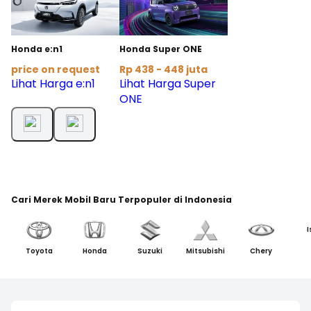
Honda e:n1
Honda Super ONE
price on request
Rp 438 - 448 juta
Lihat Harga e:n1
Lihat Harga Super
ONE
Cari Merek Mobil Baru Terpopuler di Indonesia
I
Toyota
Honda
Suzuki
Mitsubishi
Chery