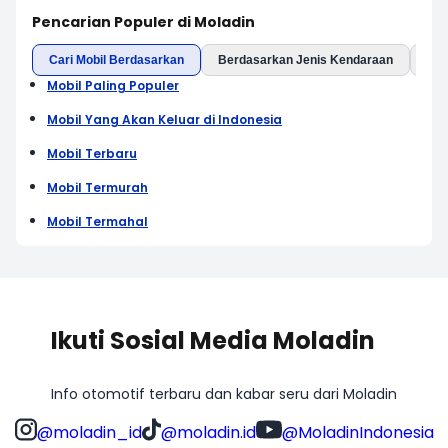
Pencarian Populer di Moladin
Cari Mobil Berdasarkan
Berdasarkan Jenis Kendaraan
Ber
Mobil Paling Populer
Mobil Yang Akan Keluar di Indonesia
Mobil Terbaru
Mobil Termurah
Mobil Termahal
Ikuti Sosial Media Moladin
Info otomotif terbaru dan kabar seru dari Moladin
@moladin_id
@moladin.id
@MoladinIndonesia