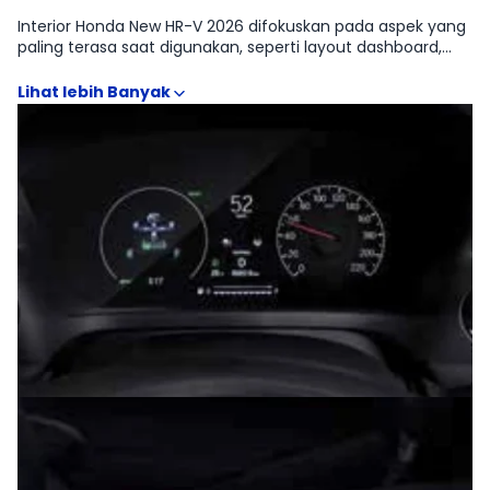
Interior Honda New HR-V 2026 difokuskan pada aspek yang
paling terasa saat digunakan, seperti layout dashboard,
posisi duduk, visibilitas, ruang kaki, serta konfigurasi kursi
yang relevan untuk kebutuhan CROSSOVER. Galeri interior
juga membantu menilai kualitas material, desain head
unit, fitur konektivitas, hingga ruang penyimpanan yang
sering menentukan kepraktisan harian. Perbandingan visual
antar Honda New HR-V 1.5L e:HEV Modulo, Honda New HR-V
1.5L RS e:HEV, Honda New HR-V 1.5L E+ CVT, Honda New HR-V
1.5L e:HEV, Honda New HR-V 1.5L E CVT memudahkan
identifikasi perbedaan fitur kenyamanan dan kelengkapan
kabin sebelum memilih varian.