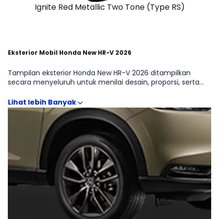
Ignite Red Metallic Two Tone (Type RS)
Eksterior Mobil Honda New HR-V 2026
Tampilan eksterior Honda New HR-V 2026 ditampilkan
secara menyeluruh untuk menilai desain, proporsi, serta
fitur eksterior yang memengaruhi fungsi dan kenyamanan
penggunaan. Detail seperti desain grille, lampu utama, DRL,
roof rail, hingga ukuran velg dan ground clearance dapat
memberikan gambaran karakter Honda New HR-V di
segmen CROSSOVER apakah lebih cocok untuk harian di
kota, keluarga, atau kebutuhan perjalanan jarak jauh.
Informasi visual ini juga membantu melihat pembeda
antar Honda New HR-V 1.5L e:HEV Modulo, Honda New HR-V
1.5L RS e:HEV, Honda New HR-V 1.5L E+ CVT, Honda New HR-V
1.5L e:HEV, Honda New HR-V 1.5L E CVT secara lebih jelas.