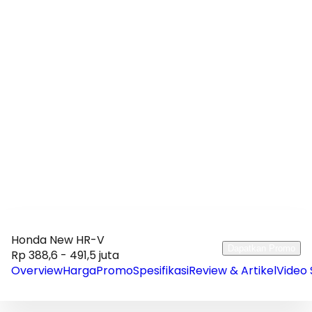
Honda New HR-V
Dapatkan Promo
Rp 388,6 - 491,5 juta
Overview
Harga
Promo
Spesifikasi
Review & Artikel
Video 