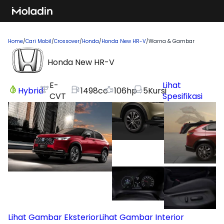
Home
/
Cari Mobil
/
Crossover
/
Honda
/
Honda New HR-V
/
Warna & Gambar
Honda New HR-V
E-
Lihat
Hybrid
1498
cc
106
hp
5
Kursi
CVT
Spesifikasi
Lihat Gambar Eksterior
Lihat Gambar Interior