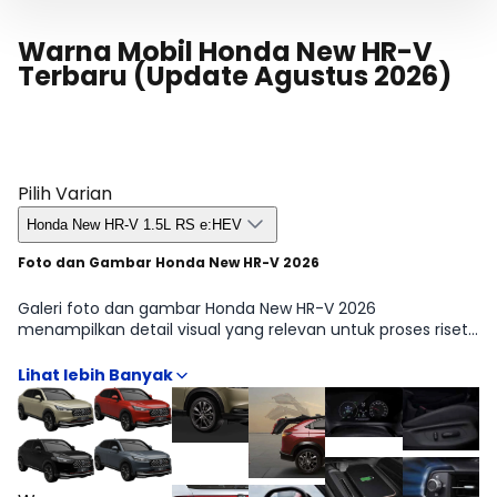
Warna Mobil Honda New HR-V
Terbaru (Update Agustus 2026)
Pilih Varian
Honda New HR-V 1.5L RS e:HEV
Foto dan Gambar Honda New HR-V 2026
Galeri foto dan gambar Honda New HR-V 2026
menampilkan detail visual yang relevan untuk proses riset
sebelum pembelian, mulai dari sudut eksterior, tampilan
kabin, hingga elemen kecil yang sering jadi pertimbangan
seperti desain lampu, velg, dan garis bodi. Kumpulan
gambar juga membantu melihat proporsi dan karakter
desain Honda New HR-V secara lebih realistis, sehingga
penilaian tidak hanya bergantung pada spesifikasi di atas
kertas. Galeri ini melengkapi informasi harga, fitur, dan