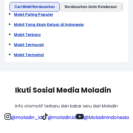
Cari Mobil Berdasarkan
Berdasarkan Jenis Kendaraan
Ber
Mobil Paling Populer
Mobil Yang Akan Keluar di Indonesia
Mobil Terbaru
Mobil Termurah
Mobil Termahal
Ikuti Sosial Media Moladin
Info otomotif terbaru dan kabar seru dari Moladin
@moladin_id
@moladin.id
@MoladinIndonesia