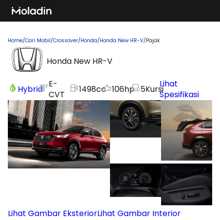
Home
/
Cari Mobil
/
Crossover
/
Honda
/
Honda New HR-V
/
Pajak
Honda New HR-V
E-
Lihat
Hybrid
1498
cc
106
hp
5
Kursi
CVT
Spesifikasi
Lihat Gambar Eksterior
Lihat Gambar Interior