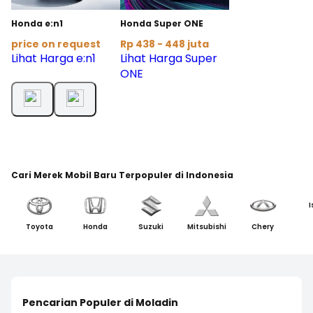
Honda e:n1
Honda Super ONE
price on request
Rp 438 - 448 juta
Lihat Harga e:n1
Lihat Harga Super
ONE
Cari Merek Mobil Baru Terpopuler di Indonesia
I
Toyota
Honda
Suzuki
Mitsubishi
Chery
Pencarian Populer di Moladin