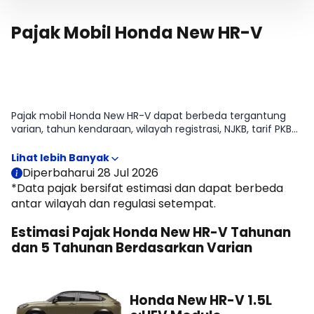
Pajak Mobil Honda New HR-V
Pajak mobil Honda New HR-V dapat berbeda tergantung
varian, tahun kendaraan, wilayah registrasi, NJKB, tarif PKB
daerah, opsen, serta status kepemilikan kendaraan. Pada
halaman ini, Moladin menyajikan estimasi pajak tahunan
dan pajak 5 tahunan Honda New HR-V untuk membantu
Diperbaharui 28 Jul 2026
memperkirakan biaya kepemilikan sebelum membeli
*Data pajak bersifat estimasi dan dapat berbeda
mobil.
antar wilayah dan regulasi setempat.
Estimasi Pajak Honda New HR-V Tahunan
dan 5 Tahunan Berdasarkan Varian
Honda New HR-V 1.5L