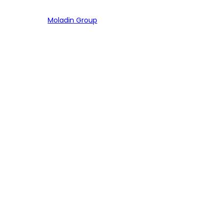
Bagian dari
Moladin Group
MENU UTAMA
Home
Cari Mobil
Pembiayaan
MoInspeksi
Artikel
MOBIL
Mobil Baru