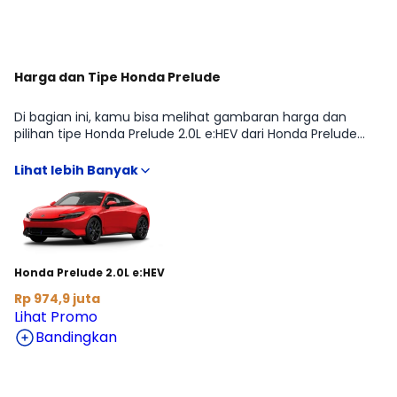
Harga dan Tipe Honda Prelude
Di bagian ini, kamu bisa melihat gambaran harga dan
pilihan tipe Honda Prelude 2.0L e:HEV dari Honda Prelude
agar lebih mudah membandingkan fitur, transmisi, dan
budget sesuai kebutuhan COUPE. Kami rangkum informasi
penting yang biasanya dicari sebelum beli, mulai dari
estimasi harga terbaru hingga arahan ke detail kredit dan
cicilan, supaya kamu bisa menentukan varian yang paling
pas tanpa harus buka banyak sumber.
Honda Prelude 2.0L e:HEV
Rp 974,9 juta
Lihat Promo
Bandingkan