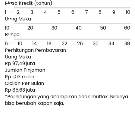
Masa Kredit (tahun)
1
2
3
4
5
6
7
8
9
10
Uang Muka
10
20
30
40
50
60
Bunga
6
10
14
18
22
26
30
34
38
Perhitungan Pembayaran
Uang Muka
Rp 97,49 juta
Jumlah Pinjaman
Rp 1,03 miliar
Cicilan Per Bulan
Rp 85,63 juta
*Perhitungan yang ditampikan tidak mutlak. Nilainya
bisa berubah kapan saja.
Dapatkan Promo