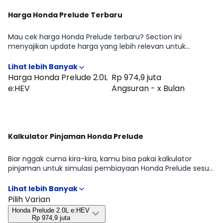
Harga Honda Prelude Terbaru
Mau cek harga Honda Prelude terbaru? Section ini
menyajikan update harga yang lebih relevan untuk
pertimbangan beli di periode Agustus 2026, lengkap
dengan gambaran perbedaan harga antar tipe Honda
Prelude 2.0L e:HEV. Cocok untuk kamu yang ingin cepat
Harga Honda Prelude 2.0L
Rp 974,9 juta
tahu positioning Honda Prelude di kelasnya sebelum lanjut
e:HEV
Angsuran - x Bulan
membandingkan fitur atau menghitung kemampuan
cicilan.
Kalkulator Pinjaman Honda Prelude
Biar nggak cuma kira-kira, kamu bisa pakai kalkulator
pinjaman untuk simulasi pembiayaan Honda Prelude sesuai
rencana kamu mulai dari DP, tenor, sampai estimasi cicilan
per bulan. Hasilnya bisa jadi patokan cepat untuk
menyaring tipe Honda Prelude 2.0L e:HEV yang paling
Pilih Varian
masuk budget, sebelum kamu lanjut ke promo atau
Honda Prelude 2.0L e:HEV
bandingkan dengan mobil sejenis.
Rp 974,9 juta