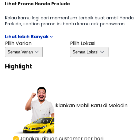
Lihat Promo Honda Prelude
Kalau kamu lagi cari momentum terbaik buat ambil Honda
Prelude, section promo ini bantu kamu cek penawaran
yang sedang tersedia di periode tertentu mulai dari benefit
untuk pembelian, kemudahan kredit, hingga bonus yang
biasanya bergantung pada wilayah dan ketersediaan.
Pilih Varian
Pilih Lokasi
Dengan begitu, kamu bisa ambil keputusan lebih efisien
Semua Varian
Semua Lokasi
tanpa melewatkan peluang promo yang relevan di Agustus
2026.
Highlight
Iklankan Mobil Baru
di Moladin
⁠Jangkau ribuan customer per hari