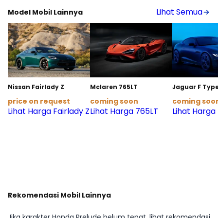
Lihat Semua
Model Mobil Lainnya
Nissan Fairlady Z
Mclaren 765LT
Jaguar F Typ
price on request
coming soon
coming soo
Lihat Harga Fairlady Z
Lihat Harga 765LT
Lihat Harga
Rekomendasi Mobil Lainnya
Jika karakter Honda Prelude belum tepat, lihat rekomendasi