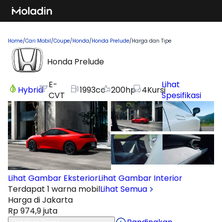
Home
/
Cari Mobil
/
Coupe
/
Honda
/
Honda Prelude
/
Harga dan Tipe
Honda Prelude
E-
Lihat
Hybrid
1993
cc
200
hp
4
Kursi
CVT
Spesifikasi
Lihat Gambar Eksterior
Lihat Gambar Interior
Terdapat 1 warna mobil
Lihat Semua
Harga di Jakarta
Rp 974,9 juta