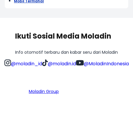
Mobil Termahal
Ikuti Sosial Media Moladin
Info otomotif terbaru dan kabar seru dari Moladin
@moladin_id
@moladin.id
@MoladinIndonesia
Bagian dari
Moladin Group
MENU UTAMA
Home
Cari Mobil