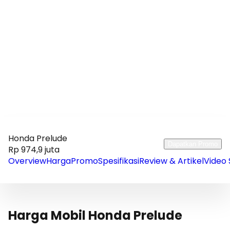
Honda Prelude
Dapatkan Promo
Rp 974,9 juta
Overview
Harga
Promo
Spesifikasi
Review & Artikel
Video 
Harga Mobil Honda Prelude