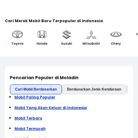
Cari Merek Mobil Baru Terpopuler di Indonesia
I
Toyota
Honda
Suzuki
Mitsubishi
Chery
Pencarian Populer di Moladin
Cari Mobil Berdasarkan
Berdasarkan Jenis Kendaraan
Ber
Mobil Paling Populer
Mobil Yang Akan Keluar di Indonesia
Mobil Terbaru
Mobil Termurah