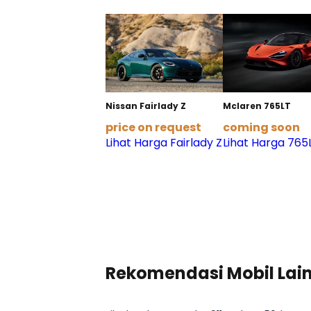
Nissan Fairlady Z
Mclaren 765LT
price on request
coming soon
Lihat Harga Fairlady Z
Lihat Harga 765
Rekomendasi Mobil Lai