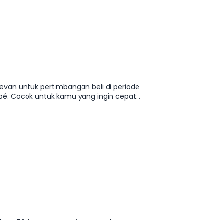
levan untuk pertimbangan beli di periode
pé. Cocok untuk kamu yang ingin cepat
menghitung kemampuan cicilan.