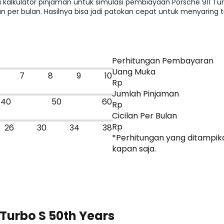
ai kalkulator pinjaman untuk simulasi pembiayaan Porsche 911 T
lan per bulan. Hasilnya bisa jadi patokan cepat untuk menyaring
lanjut ke promo atau bandingkan dengan mobil sejenis.
Perhitungan Pembayaran
Uang Muka
7
8
9
10
Rp
Jumlah Pinjaman
40
50
60
Rp
Cicilan Per Bulan
Rp
26
30
34
38
*Perhitungan yang ditampika
kapan saja.
Dapatkan Promo
 Turbo S 50th Years