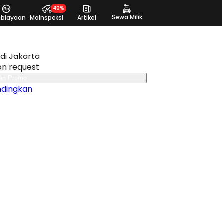
40%
Sewa Milik
biayaan
MoInspeksi
Artikel
di Jakarta
on request
an Promo
ndingkan