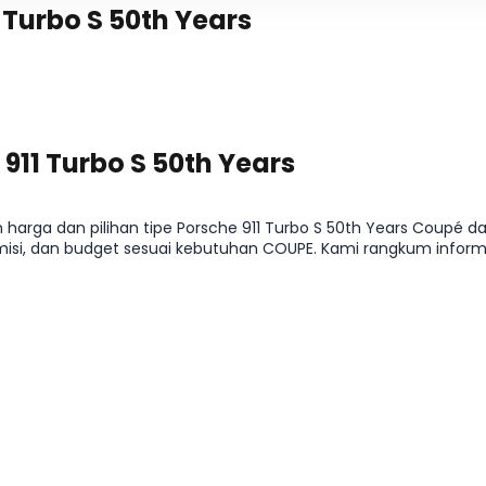
 Turbo S 50th Years
911 Turbo S 50th Years
 harga dan pilihan tipe Porsche 911 Turbo S 50th Years Coupé dar
isi, dan budget sesuai kebutuhan COUPE. Kami rangkum informa
ingga arahan ke detail kredit dan cicilan, supaya kamu bisa men