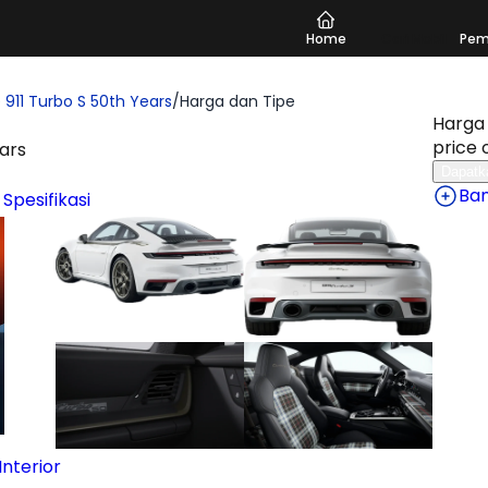
Home
Cari Mobil
Pem
 911 Turbo S 50th Years
/
Harga dan Tipe
Harga 
price 
ars
Dapatk
Ba
 Spesifikasi
nterior