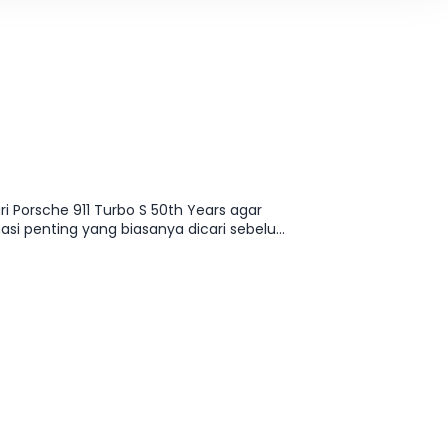
i Porsche 911 Turbo S 50th Years agar
si penting yang biasanya dicari sebelum
entukan varian yang paling pas tanpa harus