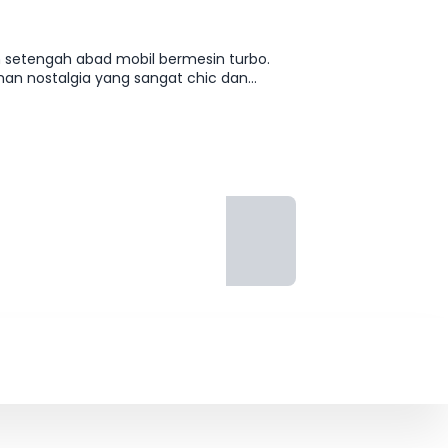
h setengah abad mobil bermesin turbo.
uhan nostalgia yang sangat chic dan
jok dan panel pintu, sebuah
arna eksklusif "Turbonite" yang menghiasi
balik itu tersimpan mesin bertenaga 650
abungkan performa modern yang mematikan