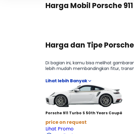
Harga Mobil Porsche 911
Harga dan Tipe Porsche 
Di bagian ini, kamu bisa melihat gambaran
lebih mudah membandingkan fitur, transm
beli, mulai dari estimasi harga terbaru h
buka banyak sumber.
Porsche 911 Turbo S 50th Years Coupé
price on request
Lihat Promo