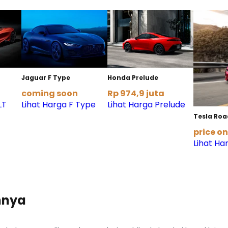
Jaguar F Type
Honda Prelude
coming soon
Rp 974,9 juta
LT
Lihat Harga F Type
Lihat Harga Prelude
Tesla Roa
price o
Lihat Ha
nnya