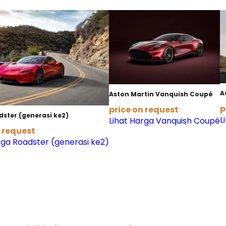
A
Aston Martin Vanquish Coupé
p
price on request
dster (generasi ke2)
L
Lihat Harga Vanquish Coupé
n request
rga Roadster (generasi ke2)