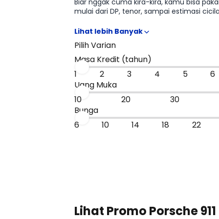
Biar nggak cuma kira-kira, kamu bisa pak
mulai dari DP, tenor, sampai estimasi cici
yang paling masuk budget, sebelum kamu 
Pilih Varian
Masa Kredit (tahun)
1
2
3
4
5
6
Uang Muka
10
20
30
Bunga
6
10
14
18
22
Lihat Promo Porsche 911