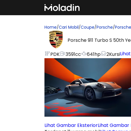
Home
/
Cari Mobil
/
Coupe
/
Porsche
/
Porsche
Porsche 911 Turbo S 50th Ye
Lihat
PDK
3591
cc
641
hp
2
Kursi
Lihat Gambar Eksterior
Lihat Gambar I