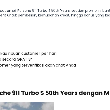
uat ambil Porsche 911 Turbo S 50th Years, section promo ini 
benefit untuk pembelian, kemudahan kredit, hingga bonus yang 
mbil keputusan lebih efisien tanpa melewatkan peluang promo y
gkau ribuan customer per hari
 secara GRATIS*
stomer yang terverifikasi akan chat Anda
he 911 Turbo S 50th Years dengan Mo