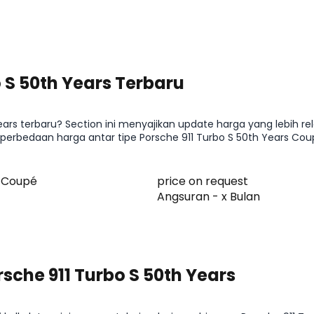
 S 50th Years Terbaru
ars terbaru? Section ini menyajikan update harga yang lebih re
erbedaan harga antar tipe Porsche 911 Turbo S 50th Years Cou
h Years di kelasnya sebelum lanjut membandingkan fitur atau 
s Coupé
price on request
Angsuran - x Bulan
sche 911 Turbo S 50th Years