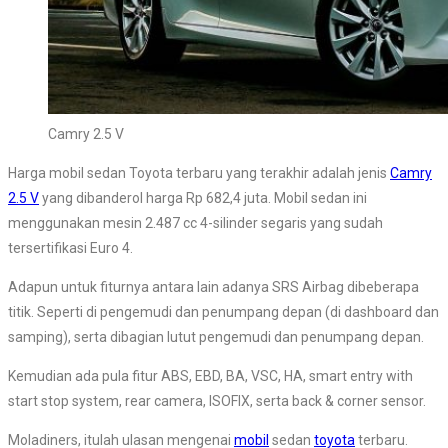
Camry 2.5 V
Harga mobil sedan Toyota terbaru yang terakhir adalah jenis
Camry
2.5 V
yang dibanderol harga Rp 682,4 juta. Mobil sedan ini
menggunakan mesin 2.487 cc 4-silinder segaris yang sudah
tersertifikasi Euro 4.
Adapun untuk fiturnya antara lain adanya SRS Airbag dibeberapa
titik. Seperti di pengemudi dan penumpang depan (di dashboard dan
samping), serta dibagian lutut pengemudi dan penumpang depan.
Kemudian ada pula fitur ABS, EBD, BA, VSC, HA, smart entry with
start stop system, rear camera, ISOFIX, serta back & corner sensor.
Moladiners, itulah ulasan mengenai
mobil
sedan
toyota
terbaru.