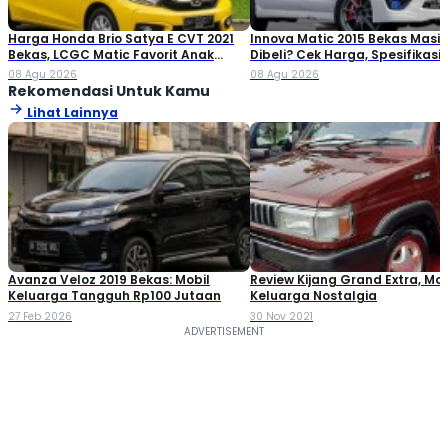
Harga Honda Brio Satya E CVT 2021
Innova Matic 2015 Bekas Masi
Bekas, LCGC Matic Favorit Anak
Dibeli? Cek Harga, Spesifikasi,
Muda
Tips Membelinya
08 Agu 2026
08 Agu 2026
Rekomendasi Untuk Kamu
Lihat Lainnya
Avanza Veloz 2019 Bekas: Mobil
Review Kijang Grand Extra, Mob
Keluarga Tangguh Rp100 Jutaan
Keluarga Nostalgia
27 Feb 2026
30 Nov 2021