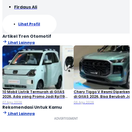
Firdaus Ali
Lihat Profil
Artikel Tren Otomotif
Lihat Lainnya
10 Mobil Listrik Termurah di GIIAS
Chery Tiggo V Resmi Diperken
2026, Ada yang Promo Jadi Rp119
di GIIAS 2026, Bisa Berubah Ja
Jutaan!
Double Cabin
07 Agu 2026
06 Agu 2026
Rekomendasi Untuk Kamu
Lihat Lainnya