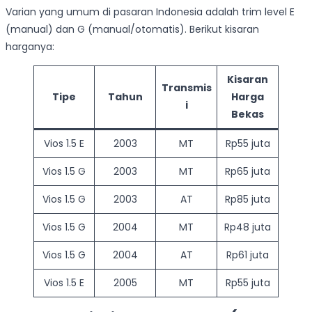
Varian yang umum di pasaran Indonesia adalah trim level E
(manual) dan G (manual/otomatis). Berikut kisaran
harganya:
Kisaran
Transmis
Tipe
Tahun
Harga
i
Bekas
Vios 1.5 E
2003
MT
Rp55 juta
Vios 1.5 G
2003
MT
Rp65 juta
Vios 1.5 G
2003
AT
Rp85 juta
Vios 1.5 G
2004
MT
Rp48 juta
Vios 1.5 G
2004
AT
Rp61 juta
Vios 1.5 E
2005
MT
Rp55 juta