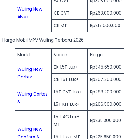
EX CVT
Rp303.000.000
Wuling New
CE CVT
Rp263.000.000
Alvez
CE MT
Rp217.000.000
Harga Mobil MPV Wuling Terbaru 2026
Model
Varian
Harga
EX 1.5T Lux+
Rp345.650.000
Wuling New
Cortez
CE 1.5T Lux+
Rp307.300.000
1.5T CVT Lux+
Rp288.200.000
Wuling Cortez
S
1.5T MT Lux+
Rp266.500.000
1.5 L AC Lux+
Rp235.300.000
MT
Wuling New
Confero S
1.5 L Lux+ MT
Rp225.850.000