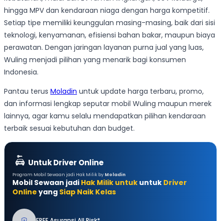
hingga MPV dan kendaraan niaga dengan harga kompetitif.
Setiap tipe memiliki keunggulan masing-masing, baik dari sisi
teknologi, kenyamanan, efisiensi bahan bakar, maupun biaya
perawatan. Dengan jaringan layanan purna jual yang luas,
Wuling menjadi pilihan yang menarik bagi konsumen
Indonesia.
Pantau terus
Moladin
untuk update harga terbaru, promo,
dan informasi lengkap seputar mobil Wuling maupun merek
lainnya, agar kamu selalu mendapatkan pilihan kendaraan
terbaik sesuai kebutuhan dan budget.
Untuk Driver Online
Program Mobil Sewaan jadi Hak Milik by
Moladin
Mobil Sewaan jadi
Hak Milik untuk
untuk
Driver
Online
yang
Siap Naik Kelas
FREE Asuransi All Risk*