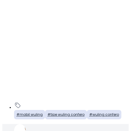
mobil wuling
tipe wuling confero
wuling confero