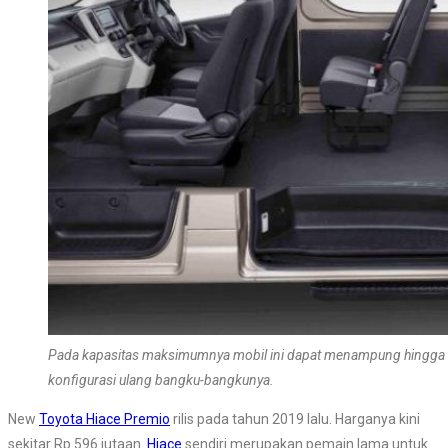
Pada kapasitas maksimumnya mobil ini dapat menampung hingga 1
konfigurasi ulang bangku-bangkunya.
New
Toyota Hiace Premio
rilis pada tahun 2019 lalu. Harganya kini
sekitar Rp 596 jutaan.
Hiace
sendiri merupakan pemain lama untuk