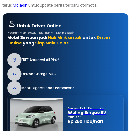
terus
Moladin
untuk update berita terbaru otomotif.
Untuk Driver Online
Program Mobil Sewaan jadi Hak Milik by
Moladin
Mobil Sewaan jadi
Hak Milik untuk
untuk
Driver
Online
yang
Siap Naik Kelas
FREE Asuransi All Risk*
Diskon Charge 50%
Mobil Diganti Saat Perbaikan*
Compact EV for Modern Life
Wuling Binguo EV
Mulai dari
Rp 260 ribu/hari