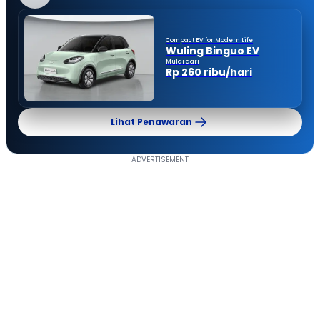
Compact EV for Modern Life
Wuling Binguo EV
Mulai dari
Rp 260 ribu/hari
Lihat Penawaran