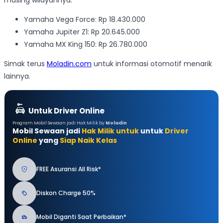
Yamaha Vega Force: Rp 18.430.000
Yamaha Jupiter Z1: Rp 20.645.000
Yamaha MX King 150: Rp 26.780.000
Simak terus
Moladin.com
untuk informasi otomotif menarik
lainnya.
Untuk Driver Online
Program Mobil Sewaan jadi Hak Milik by
Moladin
Mobil Sewaan jadi
Hak Milik untuk
untuk
Driver
Online
yang
Siap Naik Kelas
FREE Asuransi All Risk*
Diskon Charge 50%
Mobil Diganti Saat Perbaikan*