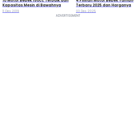
10 Motor Bebek 150cc Terbaik dan
4 Pilihan Motor Bebek Yamaha
Kapasitas Mesin di Bawahnya
Terbaru 2025 dan Harganya
11 Des 2019
03 Des 2025