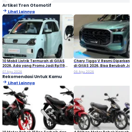
Artikel Tren Otomotif
Lihat Lainnya
10 Mobil Listrik Termurah di GIIAS
Chery Tiggo V Resmi Diperken
2026, Ada yang Promo Jadi Rp119
di GIIAS 2026, Bisa Berubah Ja
Jutaan!
Double Cabin
07 Agu 2026
06 Agu 2026
Rekomendasi Untuk Kamu
Lihat Lainnya