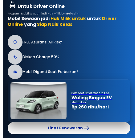
Untuk Driver Online
Program Mobil Sewaan jadi Hak Milik by
Moladin
Mobil Sewaan jadi
Hak Milik untuk
untuk
Driver
Online
yang
Siap Naik Kelas
FREE Asuransi All Risk*
Diskon Charge 50%
Mobil Diganti Saat Perbaikan*
Compact EV for Modern Life
Wuling Binguo EV
Mulai dari
Rp 260 ribu/hari
Lihat Penawaran