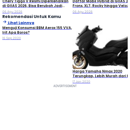
Chery Tiggo V Resmi Diperkenalkan
Daftar Mobil Hybrid di GIIAS 20
di GIIAS 2026, Bisa Berubah Jadi
Fronx, XL7, Rocky hingga Veloz!
Double Cabin
06 Agu 2026
06 Agu 2026
Rekomendasi Untuk Kamu
Lihat Lainnya
Menguji Konsumsi BBM Aerox 155 VVA,
Irit Apa Boros?
16 Sep 2020
Harga Yamaha Nmax 2020
Terungkap, Lebih Murah dari 
PCX!
17 Jan 2020