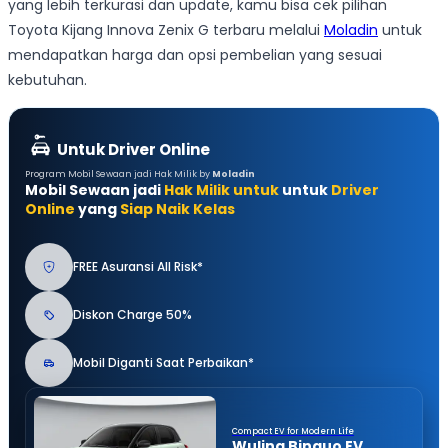
yang lebih terkurasi dan update, kamu bisa cek pilihan
Toyota Kijang Innova Zenix G terbaru melalui
Moladin
untuk
mendapatkan harga dan opsi pembelian yang sesuai
kebutuhan.
Untuk Driver Online
Program Mobil Sewaan jadi Hak Milik by
Moladin
Mobil Sewaan jadi
Hak Milik untuk
untuk
Driver
Online
yang
Siap Naik Kelas
FREE Asuransi All Risk*
Diskon Charge 50%
Mobil Diganti Saat Perbaikan*
Compact EV for Modern Life
Wuling Binguo EV