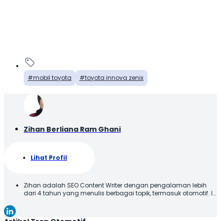
mobil toyota
toyota innova zenix
Zihan Berliana Ram Ghani
Lihat Profil
Zihan adalah SEO Content Writer dengan pengalaman lebih
dari 4 tahun yang menulis berbagai topik, termasuk otomotif. Ia
menyajikan konten dengan bahasa yang jelas dan mudah
dipahami, sehingga informasi dapat diterima dengan baik
oleh pembaca. Melalui tulisannya, Zihan berupaya