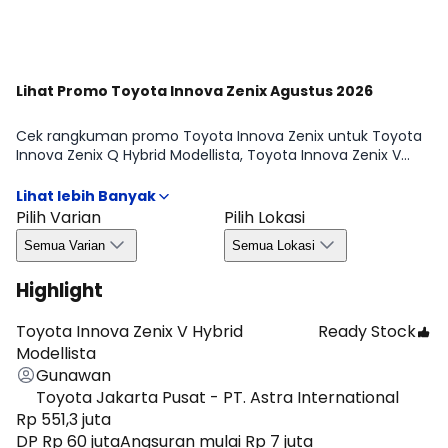
Lihat Promo Toyota Innova Zenix Agustus 2026
Cek rangkuman promo Toyota Innova Zenix untuk Toyota
Innova Zenix Q Hybrid Modellista, Toyota Innova Zenix V
Hybrid Modellista, Toyota Innova Zenix Q Hybrid, Toyota
Innova Zenix V Hybrid, Toyota Innova Zenix G Hybrid, Toyota
Innova Zenix Gasoline 2.0 G CVT, Toyota Innova Zenix
Pilih Varian
Pilih Lokasi
Gasoline 2.0 V CVT periode Agustus 2026, supaya kamu
Semua Varian
Semua Lokasi
nggak ketinggalan info penting sebelum ambil keputusan.
Mulai dari benefit yang biasanya ditawarkan, syarat umum,
Highlight
hingga hal yang perlu kamu perhatikan seperti
ketersediaan unit dan ketentuan area, jadi proses memilih
varian terasa lebih aman dan efisien.
Toyota Innova Zenix V Hybrid
Ready Stock
Modellista
Gunawan
Toyota Jakarta Pusat - PT. Astra International
Rp 551,3 juta
DP Rp 60 juta
Angsuran mulai Rp 7 juta