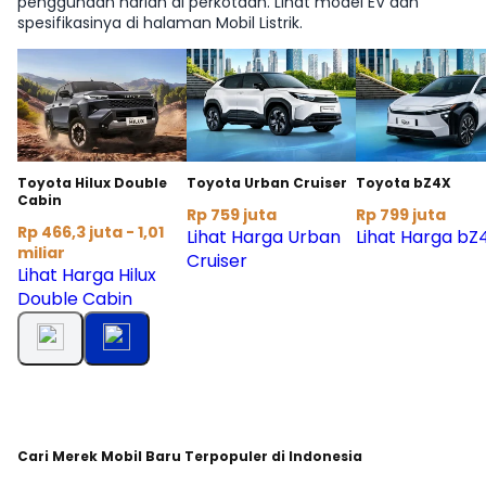
penggunaan harian di perkotaan. Lihat model EV dan
spesifikasinya di halaman Mobil Listrik.
Toyota Hilux Double
Toyota Urban Cruiser
Toyota bZ4X
Cabin
Rp 759 juta
Rp 799 juta
Rp 466,3 juta - 1,01
Lihat Harga Urban
Lihat Harga bZ
miliar
Cruiser
Lihat Harga Hilux
Double Cabin
Cari Merek Mobil Baru Terpopuler di Indonesia