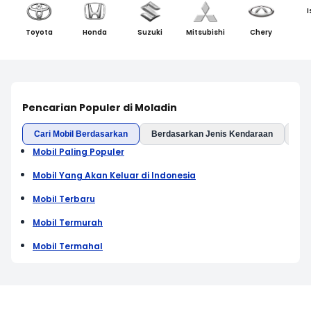
I
Toyota
Honda
Suzuki
Mitsubishi
Chery
Pencarian Populer di Moladin
Cari Mobil Berdasarkan
Berdasarkan Jenis Kendaraan
Ber
Mobil Paling Populer
Mobil Yang Akan Keluar di Indonesia
Mobil Terbaru
Mobil Termurah
Mobil Termahal