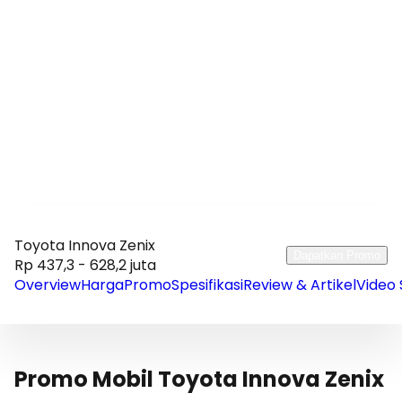
Toyota Innova Zenix
Dapatkan Promo
Rp 437,3 - 628,2 juta
Overview
Harga
Promo
Spesifikasi
Review & Artikel
Video 
Promo Mobil Toyota Innova Zenix