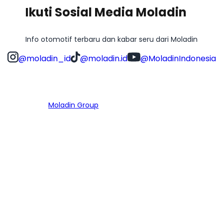
Ikuti Sosial Media Moladin
Info otomotif terbaru dan kabar seru dari Moladin
@moladin_id
@moladin.id
@MoladinIndonesia
Bagian dari
Moladin Group
MENU UTAMA
Home
Cari Mobil
Pembiayaan
MoInspeksi