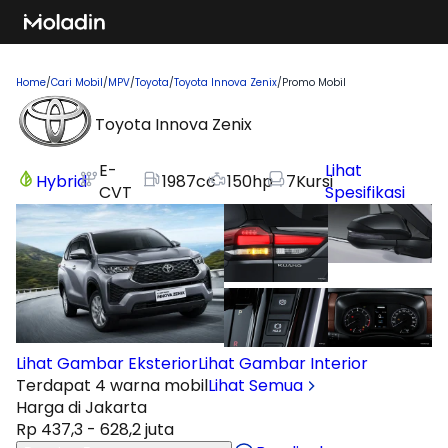
Home
/
Cari Mobil
/
MPV
/
Toyota
/
Toyota Innova Zenix
/
Promo Mobil
Toyota Innova Zenix
E-
Lihat
Hybrid
1987
cc
150
hp
7
Kursi
CVT
Spesifikasi
Lihat Gambar Eksterior
Lihat Gambar Interior
Terdapat 4 warna mobil
Lihat Semua
Harga di Jakarta
Rp 437,3 - 628,2 juta