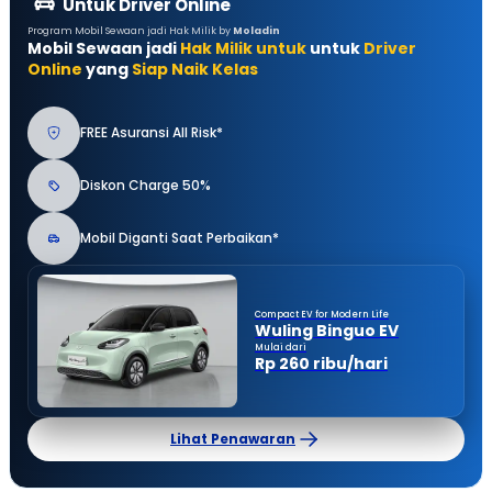
Untuk Driver Online
Program Mobil Sewaan jadi Hak Milik by
Moladin
Mobil Sewaan jadi
Hak Milik untuk
untuk
Driver
Online
yang
Siap Naik Kelas
FREE Asuransi All Risk*
Diskon Charge 50%
Mobil Diganti Saat Perbaikan*
Compact EV for Modern Life
Wuling Binguo EV
Mulai dari
Rp 260 ribu/hari
Lihat Penawaran