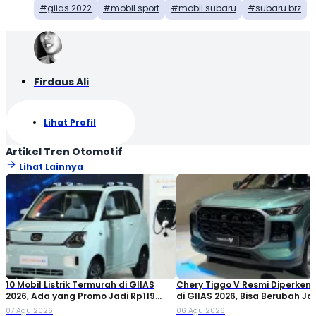
giias 2022
mobil sport
mobil subaru
subaru brz
Firdaus Ali
Lihat Profil
Artikel Tren Otomotif
Lihat Lainnya
10 Mobil Listrik Termurah di GIIAS
Chery Tiggo V Resmi Diperken
2026, Ada yang Promo Jadi Rp119
di GIIAS 2026, Bisa Berubah Ja
Jutaan!
Double Cabin
07 Agu 2026
06 Agu 2026