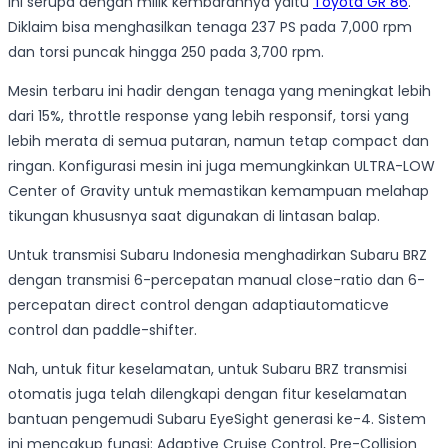
ini serupa dengan milik kembarannya yaitu
Toyota GR 86
.
Diklaim bisa menghasilkan tenaga 237 PS pada 7,000 rpm
dan torsi puncak hingga 250 pada 3,700 rpm.
Mesin terbaru ini hadir dengan tenaga yang meningkat lebih
dari 15%, throttle response yang lebih responsif, torsi yang
lebih merata di semua putaran, namun tetap compact dan
ringan. Konfigurasi mesin ini juga memungkinkan ULTRA-LOW
Center of Gravity untuk memastikan kemampuan melahap
tikungan khususnya saat digunakan di lintasan balap.
Untuk transmisi Subaru Indonesia menghadirkan Subaru BRZ
dengan transmisi 6-percepatan manual close-ratio dan 6-
percepatan direct control dengan adaptiautomaticve
control dan paddle-shifter.
Nah, untuk fitur keselamatan, untuk Subaru BRZ transmisi
otomatis juga telah dilengkapi dengan fitur keselamatan
bantuan pengemudi Subaru EyeSight generasi ke-4. Sistem
ini mencakup fungsi: Adaptive Cruise Control, Pre-Collision