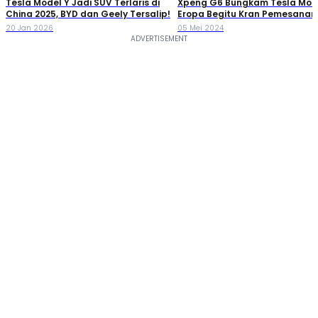
Tesla Model Y Jadi SUV Terlaris di
Xpeng G6 Bungkam Tesla Mode
China 2025, BYD dan Geely Tersalip!
Eropa Begitu Kran Pemesanan
Dibuka
20 Jan 2026
05 Mei 2024