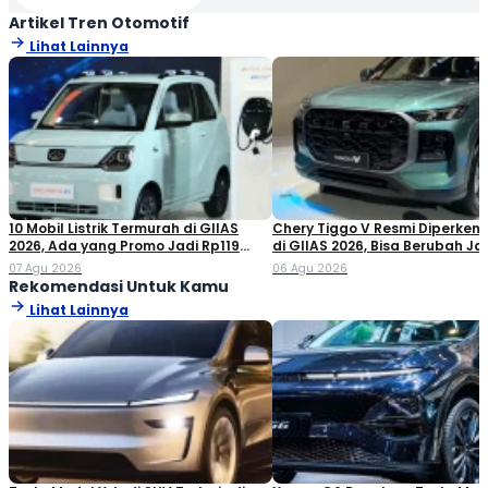
Artikel Tren Otomotif
Lihat Lainnya
10 Mobil Listrik Termurah di GIIAS
Chery Tiggo V Resmi Diperken
2026, Ada yang Promo Jadi Rp119
di GIIAS 2026, Bisa Berubah Ja
Jutaan!
Double Cabin
07 Agu 2026
06 Agu 2026
Rekomendasi Untuk Kamu
Lihat Lainnya