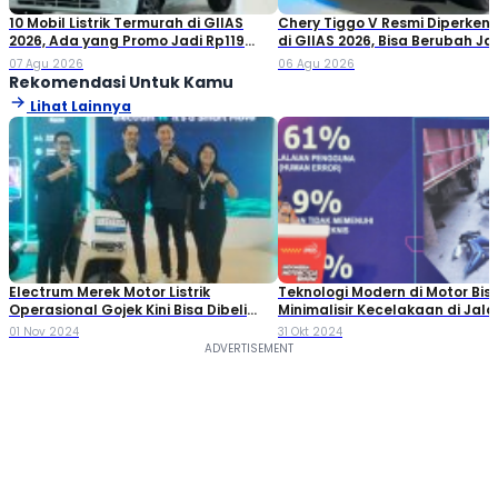
10 Mobil Listrik Termurah di GIIAS
Chery Tiggo V Resmi Diperken
2026, Ada yang Promo Jadi Rp119
di GIIAS 2026, Bisa Berubah Ja
Jutaan!
Double Cabin
07 Agu 2026
06 Agu 2026
Rekomendasi Untuk Kamu
Lihat Lainnya
Electrum Merek Motor Listrik
Teknologi Modern di Motor Bis
Operasional Gojek Kini Bisa Dibeli
Minimalisir Kecelakaan di Jala
Mulai Rp 19,9 Juta
01 Nov 2024
31 Okt 2024