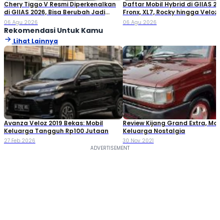
Chery Tiggo V Resmi Diperkenalkan
Daftar Mobil Hybrid di GIIAS 20
di GIIAS 2026, Bisa Berubah Jadi
Fronx, XL7, Rocky hingga Veloz!
Double Cabin
06 Agu 2026
06 Agu 2026
Rekomendasi Untuk Kamu
Lihat Lainnya
Avanza Veloz 2019 Bekas: Mobil
Review Kijang Grand Extra, Mob
Keluarga Tangguh Rp100 Jutaan
Keluarga Nostalgia
27 Feb 2026
30 Nov 2021