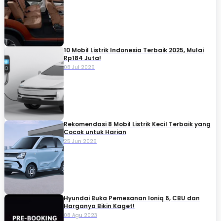
10 Mobil Listrik Indonesia Terbaik 2025, Mulai
Rp184 Juta!
08 Jul 2025
Rekomendasi 8 Mobil Listrik Kecil Terbaik yang
Cocok untuk Harian
25 Jun 2025
Hyundai Buka Pemesanan Ioniq 6, CBU dan
Harganya Bikin Kaget!
08 Agu 2023