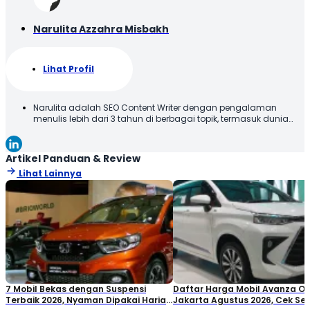
Narulita Azzahra Misbakh
Lihat Profil
Narulita adalah SEO Content Writer dengan pengalaman
menulis lebih dari 3 tahun di berbagai topik, termasuk dunia
otomotif. Narulita senang untuk memberikan informasi yang
akurat dan mudah dipahami, demi menghadirkan manfaat
kepada para pembaca. Terima kasih telah membaca karya
Artikel Panduan & Review
tulis saya, semoga tulisan ini bisa bermanfaat!
Lihat Lainnya
7 Mobil Bekas dengan Suspensi
Daftar Harga Mobil Avanza O
Terbaik 2026, Nyaman Dipakai Harian
Jakarta Agustus 2026, Cek S