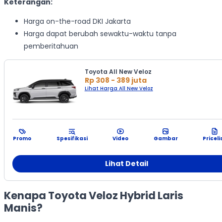
Keterangan:
Harga on-the-road DKI Jakarta
Harga dapat berubah sewaktu-waktu tanpa
pemberitahuan
Toyota All New Veloz
Rp 308 - 389 juta
Lihat Harga All New Veloz
Promo
Spesifikasi
Video
Gambar
Priceli
Lihat Detail
Kenapa Toyota Veloz Hybrid Laris
Manis?