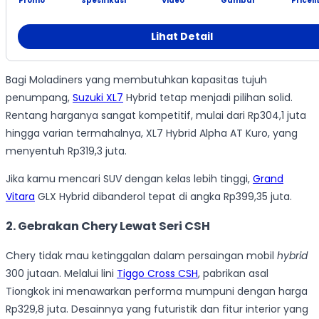
Promo
Spesifikasi
Video
Gambar
Priceli
Lihat Detail
Bagi Moladiners yang membutuhkan kapasitas tujuh
penumpang,
Suzuki XL7
Hybrid tetap menjadi pilihan solid.
Rentang harganya sangat kompetitif, mulai dari Rp304,1 juta
hingga varian termahalnya, XL7 Hybrid Alpha AT Kuro, yang
menyentuh Rp319,3 juta.
Jika kamu mencari SUV dengan kelas lebih tinggi,
Grand
Vitara
GLX Hybrid dibanderol tepat di angka Rp399,35 juta.
2. Gebrakan Chery Lewat Seri CSH
Chery tidak mau ketinggalan dalam persaingan mobil
hybrid
300 jutaan. Melalui lini
Tiggo Cross CSH
, pabrikan asal
Tiongkok ini menawarkan performa mumpuni dengan harga
Rp329,8 juta. Desainnya yang futuristik dan fitur interior yang