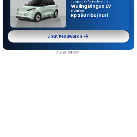
Compact EV for Modern Life
Wuling Binguo EV
Mulai dari
Rp 260 ribu/hari
Lihat Penawaran