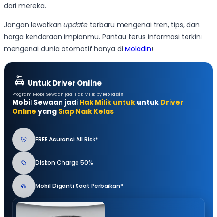
dari mereka.
Jangan lewatkan
update
terbaru mengenai tren, tips, dan
harga kendaraan impianmu. Pantau terus informasi terkini
mengenai dunia otomotif hanya di
Moladin
!
Untuk Driver Online
Program Mobil Sewaan jadi Hak Milik by
Moladin
Mobil Sewaan jadi
Hak Milik untuk
untuk
Driver
Online
yang
Siap Naik Kelas
FREE Asuransi All Risk*
Diskon Charge 50%
Mobil Diganti Saat Perbaikan*