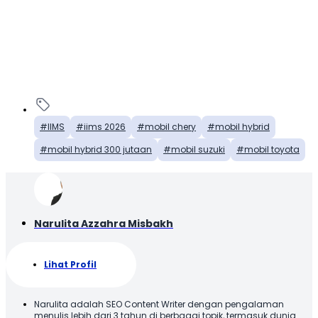
IIMS
iims 2026
mobil chery
mobil hybrid
mobil hybrid 300 jutaan
mobil suzuki
mobil toyota
Narulita Azzahra Misbakh
Lihat Profil
Narulita adalah SEO Content Writer dengan pengalaman
menulis lebih dari 3 tahun di berbagai topik, termasuk dunia