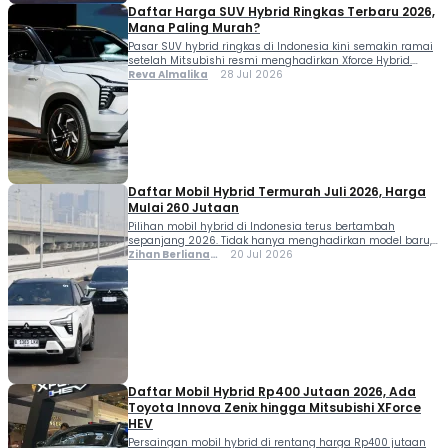
Daftar Harga SUV Hybrid Ringkas Terbaru 2026,
Mana Paling Murah?
Pasar SUV hybrid ringkas di Indonesia kini semakin ramai
setelah Mitsubishi resmi menghadirkan Xforce Hybrid.
Kehadirannya membuat konsumen punya lebih banyak
Reva Almalika
28 Jul 2026
pilihan di segmen SUV elektrifikasi dengan rentang harga
yang semakin kompetitif. Moladiners, jika sedang
mempertimbangkan membeli SUV hybrid, kini ada empat
model yang menjadi sorotan, yakni Mitsubishi Xforce
Hybrid, Honda HR-V e:HEV, Toyota Yaris […]
Daftar Mobil Hybrid Termurah Juli 2026, Harga
Mulai 260 Jutaan
Pilihan mobil hybrid di Indonesia terus bertambah
sepanjang 2026. Tidak hanya menghadirkan model baru,
sejumlah pabrikan juga menawarkan kendaraan
Zihan Berliana
20 Jul 2026
elektrifikasi di rentang harga yang semakin terjangkau
Ram Ghani
sehingga dapat menjangkau lebih banyak konsumen. Per
Juli 2026, calon pembeli sudah bisa menemukan
berbagai mobil hybrid dengan harga mulai Rp270 jutaan.
Pilihannya pun beragam, mulai dari hatchback, SUV […]
Daftar Mobil Hybrid Rp400 Jutaan 2026, Ada
Toyota Innova Zenix hingga Mitsubishi XForce
HEV
Persaingan mobil hybrid di rentang harga Rp400 jutaan