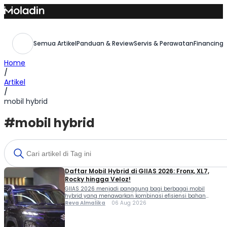
Skip
to
content
Semua Artikel
Panduan & Review
Servis & Perawatan
Financing,
Home
/
Artikel
/
mobil hybrid
#mobil hybrid
Daftar Mobil Hybrid di GIIAS 2026: Fronx, XL7,
Rocky hingga Veloz!
GIIAS 2026 menjadi panggung bagi berbagai mobil
hybrid yang menawarkan kombinasi efisiensi bahan
bakar, performa, dan fitur modern. Mulai dari SUV kompak
Reva Almalika
06 Aug 2026
hingga MPV keluarga, pilihan mobil hybrid di GIIAS 2026
yang tersedia saat ini semakin beragam. Buat Moladiners
yang sedang mencari mobil baru dengan teknologi