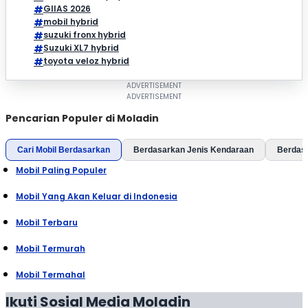
GIIAS 2026
mobil hybrid
suzuki fronx hybrid
Suzuki XL7 hybrid
toyota veloz hybrid
Pencarian Populer di Moladin
Cari Mobil Berdasarkan
Berdasarkan Jenis Kendaraan
Berdas
Mobil Paling Populer
Mobil Yang Akan Keluar di Indonesia
Mobil Terbaru
Mobil Termurah
Mobil Termahal
Ikuti Sosial Media Moladin