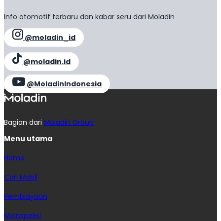
Info otomotif terbaru dan kabar seru dari Moladin
@moladin_id
@moladin.id
@MoladinIndonesia
Bagian dari
Moladin Group
Menu utama
Home
Cari Mobil
Pembiayaan
MoInspeksi