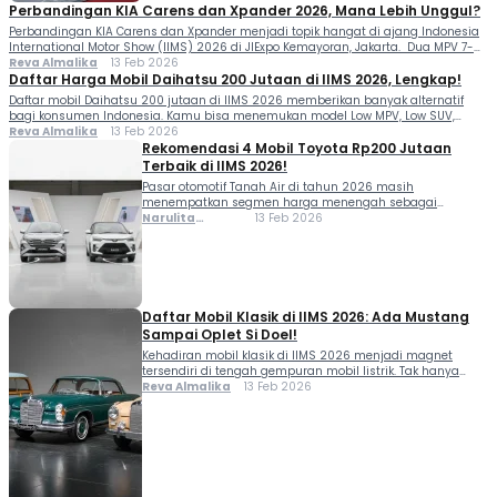
Perbandingan KIA Carens dan Xpander 2026, Mana Lebih Unggul?
Perbandingan KIA Carens dan Xpander menjadi topik hangat di ajang Indonesia
International Motor Show (IIMS) 2026 di JIExpo Kemayoran, Jakarta. Dua MPV 7-
seater ini sama-sama menyasar keluarga Indonesia yang menginginkan mobil
Reva Almalika
13 Feb 2026
fungsional dengan fitur modern. Moladiners, kehadiran generasi terbaru KIA
Daftar Harga Mobil Daihatsu 200 Jutaan di IIMS 2026, Lengkap!
Carens di IIMS 2026 membuat persaingan segmen Low MPV hingga Medium MPV
Daftar mobil Daihatsu 200 jutaan di IIMS 2026 memberikan banyak alternatif
semakin menarik. Sementara […]
bagi konsumen Indonesia. Kamu bisa menemukan model Low MPV, Low SUV,
hingga SUV kompak lima penumpang dengan banderol yang masih relatif
Reva Almalika
13 Feb 2026
terjangkau. Moladiners yang sedang berburu mobil keluarga atau kendaraan
Rekomendasi 4 Mobil Toyota Rp200 Jutaan
harian juga punya banyak opsi menarik dari Daihatsu. Dengan rentang harga
Terbaik di IIMS 2026!
mulai Rp230 jutaan, […]
Pasar otomotif Tanah Air di tahun 2026 masih
menempatkan segmen harga menengah sebagai
primadona bagi keluarga muda maupun komuter urban.
Narulita
13 Feb 2026
Menariknya, ajang Indonesia International Motor Show
Azzahra
(IIMS) tahun ini menjadi saksi betapa dominannya mobil
Misbakh
Toyota Rp200 jutaan dalam memikat volume
pengunjung. Rentang harga ini dianggap sebagai titik
manis karena menawarkan paket komplit, yaitu fitur
keamanan […]
Daftar Mobil Klasik di IIMS 2026: Ada Mustang
Sampai Oplet Si Doel!
Kehadiran mobil klasik di IIMS 2026 menjadi magnet
tersendiri di tengah gempuran mobil listrik. Tak hanya
nostalgia, kehadiran mobil lawas ini juga memperlihatkan
Reva Almalika
13 Feb 2026
evolusi otomotif dari masa ke masa. Perhimpunan
Penggemar Mobil Kuno Indonesia (PPMKI) menghadirkan
koleksi spesial yang tersebar di Gedung Pusat Niaga
(GPN) dan Gambir Expo. Moladiners bisa melihat langsung
bagaimana evolusi desain, […]