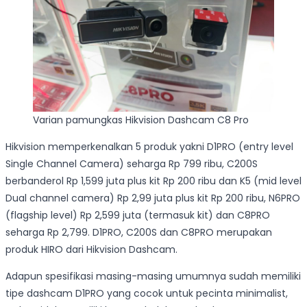
Varian pamungkas Hikvision Dashcam C8 Pro
Hikvision memperkenalkan 5 produk yakni D1PRO (entry level
Single Channel Camera) seharga Rp 799 ribu, C200S
berbanderol Rp 1,599 juta plus kit Rp 200 ribu dan K5 (mid level
Dual channel camera) Rp 2,99 juta plus kit Rp 200 ribu, N6PRO
(flagship level) Rp 2,599 juta (termasuk kit) dan C8PRO
seharga Rp 2,799. D1PRO, C200S dan C8PRO merupakan
produk HIRO dari Hikvision Dashcam.
Adapun spesifikasi masing-masing umumnya sudah memiliki
tipe dashcam D1PRO yang cocok untuk pecinta minimalist,