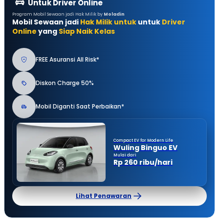
Untuk Driver Online
Program Mobil Sewaan jadi Hak Milik by
Moladin
Mobil Sewaan jadi
Hak Milik untuk
untuk
Driver
Online
yang
Siap Naik Kelas
FREE Asuransi All Risk*
Diskon Charge 50%
Mobil Diganti Saat Perbaikan*
Compact EV for Modern Life
Wuling Binguo EV
Mulai dari
Rp 260 ribu/hari
Lihat Penawaran