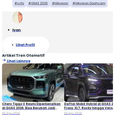
cctv
GIIAS 2025
Hikvision
Hikvision Dashcam
Ivan
Lihat Profil
Artikel Tren Otomotif
Lihat Lainnya
Chery Tiggo V Resmi Diperkenalkan
Daftar Mobil Hybrid di GIIAS 20
di GIIAS 2026, Bisa Berubah Jadi
Fronx, XL7, Rocky hingga Veloz!
Double Cabin
06 Agu 2026
06 Agu 2026