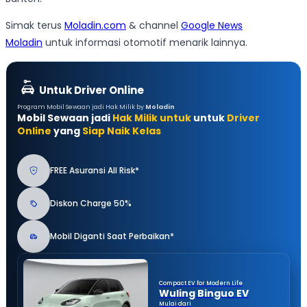
Simak terus
Moladin.com
& channel
Google News
Moladin
untuk informasi otomotif menarik lainnya.
Untuk Driver Online
Program Mobil Sewaan jadi Hak Milik by
Moladin
Mobil Sewaan jadi
Hak Milik untuk
untuk
Driver
Online
yang
Siap Naik Kelas
FREE Asuransi All Risk*
Diskon Charge 50%
Mobil Diganti Saat Perbaikan*
Compact EV for Modern Life
Wuling Binguo EV
Mulai dari