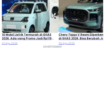
10 Mobil Listrik Termurah di GIIAS
Chery Tiggo V Resmi Diperken
2026, Ada yang Promo Jadi Rp119
di GIIAS 2026, Bisa Berubah Ja
Jutaan!
Double Cabin
07 Agu 2026
06 Agu 2026