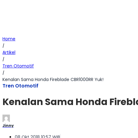
Home
/
Artikel
/
Tren Otomotif
/
Kenalan Sama Honda Fireblade CBR1000RR Yuk!
Tren Otomotif
Kenalan Sama Honda Firebl
Jinny
08 Okt 2018 10:57 WIB