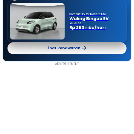
Compact EV for Modern Life
Wuling Binguo EV
Mulai dari
Rp 260 ribu/hari
Lihat Penawaran