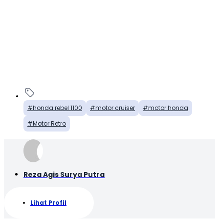
honda rebel 1100
motor cruiser
motor honda
Motor Retro
Reza Agis Surya Putra
Lihat Profil