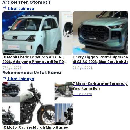
Artikel Tren Otomotif
Lihat Lainnya
10 Mobil Listrik Termurah di GIIAS
Chery Tiggo V Resmi Diperken
2026, Ada yang Promo Jadi Rp119
di GIIAS 2026, Bisa Berubah Ja
Jutaan!
Double Cabin
07 Agu 2026
06 Agu 2026
Rekomendasi Untuk Kamu
Lihat Lainnya
7 Motor Karburator Terbaru y
Bisa Kamu Beli
28 Des 2020
10 Motor Cruiser Murah Mirip Harley,