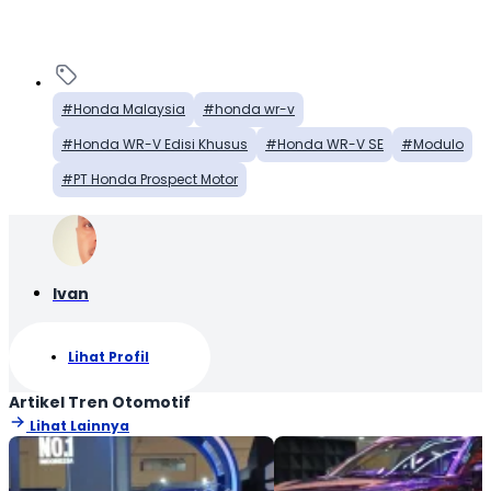
Honda Malaysia
honda wr-v
Honda WR-V Edisi Khusus
Honda WR-V SE
Modulo
PT Honda Prospect Motor
Ivan
Lihat Profil
Artikel Tren Otomotif
Lihat Lainnya