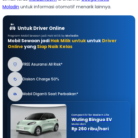
Moladin
untuk informasi otomotif menarik lainnya.
Untuk Driver Online
Program Mobil Sewaan jadi Hak Milik by
Moladin
Mobil Sewaan jadi
Hak Milik untuk
untuk
Driver
Online
yang
Siap Naik Kelas
FREE Asuransi All Risk*
Diskon Charge 50%
Mobil Diganti Saat Perbaikan*
Compact EV for Modern Life
Wuling Binguo EV
Mulai dari
Rp 260 ribu/hari