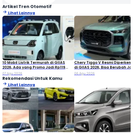
Artikel Tren Otomotif
Lihat Lainnya
10 Mobil Listrik Termurah di GIIAS
Chery Tiggo V Resmi Diperken
2026, Ada yang Promo Jadi Rp119
di GIIAS 2026, Bisa Berubah Ja
Jutaan!
Double Cabin
07 Agu 2026
06 Agu 2026
Rekomendasi Untuk Kamu
Lihat Lainnya