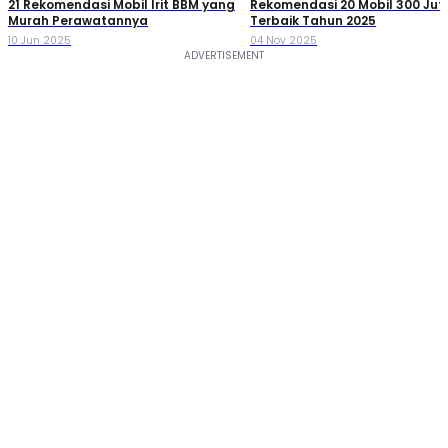
21 Rekomendasi Mobil Irit BBM yang
Rekomendasi 20 Mobil 300 Ju
Murah Perawatannya
Terbaik Tahun 2025
10 Jun 2025
04 Nov 2025