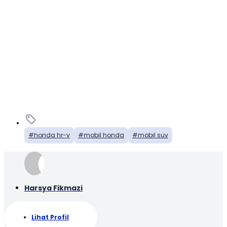
honda hr-v
mobil honda
mobil suv
Harsya Fikmazi
Lihat Profil