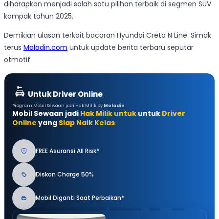
diharapkan menjadi salah satu pilihan terbaik di segmen SUV
kompak tahun 2025.
Demikian ulasan terkait bocoran Hyundai Creta N Line. Simak
terus
Moladin.com
untuk update berita terbaru seputar
otmotif.
Untuk Driver Online
Program Mobil Sewaan jadi Hak Milik by
Moladin
Mobil Sewaan jadi
Hak Milik untuk
untuk
Driver
Online
yang
Siap Naik Kelas
FREE Asuransi All Risk*
Diskon Charge 50%
Mobil Diganti Saat Perbaikan*