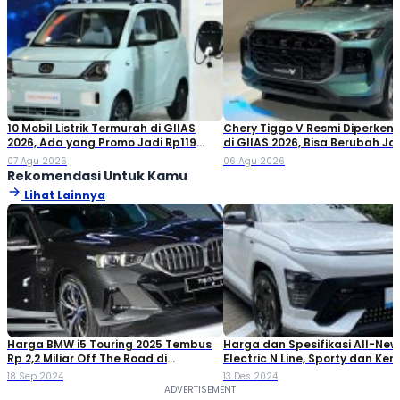
10 Mobil Listrik Termurah di GIIAS
Chery Tiggo V Resmi Diperken
2026, Ada yang Promo Jadi Rp119
di GIIAS 2026, Bisa Berubah Ja
Jutaan!
Double Cabin
07 Agu 2026
06 Agu 2026
Rekomendasi Untuk Kamu
Lihat Lainnya
Harga BMW i5 Touring 2025 Tembus
Harga dan Spesifikasi All-Ne
Rp 2,2 Miliar Off The Road di
Electric N Line, Sporty dan Ke
Indonesia
18 Sep 2024
13 Des 2024