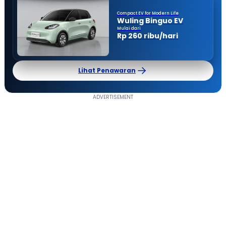
Compact EV for Modern Life
Wuling Binguo EV
Mulai dari
Rp 260 ribu/hari
Lihat Penawaran