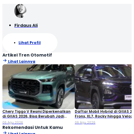
Firdaus Ali
Lihat Profil
Artikel Tren Otomotif
Lihat Lainnya
Chery Tiggo V Resmi Diperkenalkan
Daftar Mobil Hybrid di GIIAS 20
di GIIAS 2026, Bisa Berubah Jadi
Fronx, XL7, Rocky hingga Veloz!
Double Cabin
06 Agu 2026
06 Agu 2026
Rekomendasi Untuk Kamu
Lihat Lainnya