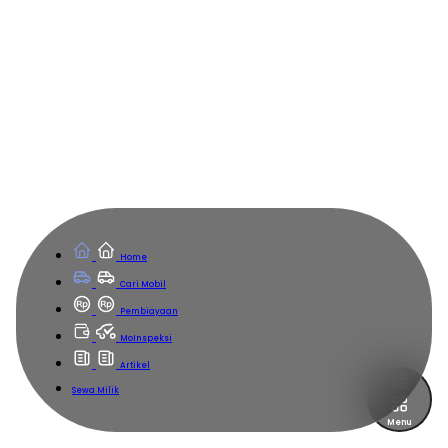
Home
Cari Mobil
Pembiayaan
MoInspeksi
Artikel
Sewa Milik