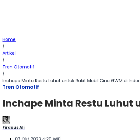
Home
/
Artikel
/
Tren Otomotif
/
Inchape Minta Restu Luhut untuk Rakit Mobil Cina GWM di Indon
Tren Otomotif
Inchape Minta Restu Luhut u
Firdaus Ali
03 Okt 2023 4:20 WIB