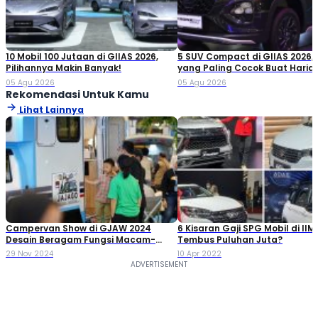
10 Mobil 100 Jutaan di GIIAS 2026,
5 SUV Compact di GIIAS 2026,
Pilihannya Makin Banyak!
yang Paling Cocok Buat Haria
05 Agu 2026
05 Agu 2026
Rekomendasi Untuk Kamu
Lihat Lainnya
Campervan Show di GJAW 2024
6 Kisaran Gaji SPG Mobil di IIM
Desain Beragam Fungsi Macam-
Tembus Puluhan Juta?
macam
29 Nov 2024
10 Apr 2022