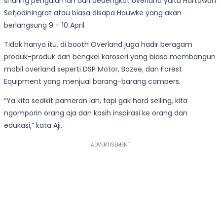
sharing pengalaman dari dedengkot overland yaitu Hartawan
Setjodiningrat atau biasa disapa Hauwke yang akan
berlangsung 9 – 10 April.
Tidak hanya itu, di booth Overland juga hadir beragam
produk-produk dan bengkel karoseri yang biasa membangun
mobil overland seperti DSP Motor, Bazee, dan Forest
Equipment yang menjual barang-barang campers.
“Ya kita sedikit pameran lah, tapi gak hard selling, kita
ngomporin orang aja dan kasih inspirasi ke orang dan
edukasi,” kata Aji.