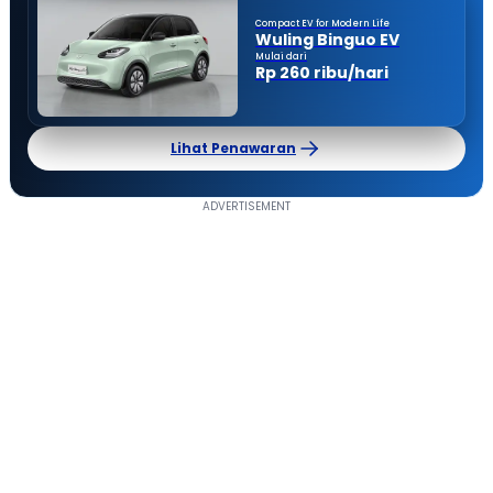
Compact EV for Modern Life
Wuling Binguo EV
Mulai dari
Rp 260 ribu/hari
Lihat Penawaran