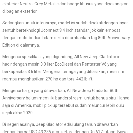
eksterior Neutral Grey Metallic dan badge khusus yang dipasangkan
di bagian eksterior.
Sedangkan untuk interiornya, model ini sudah dibekali dengan layar
sentuh berteknologi Uconnect 8,4 inch standar, jok kain emboss
dengan motif berlian hitam serta ditambahkan tag 80th Anniversary
Edition di dalamnya.
Mengenai spesifikasi yang digendong, All New Jeep Gladiator ini
hadir dengan mesin 3.0 liter EcoDiesel dan Pentastar V6 yang
berkapasitas 3.6 liter. Mengenai tenaga yang dihasilkan, mesin ini
mampu menghasilkan 270 hp dan torsi 442 lb-ft.
Mengenai harga yang ditawarkan, All New Jeep Gladiator 80th
Anniversary belum memiliki banderol resmi untuk benua biru. Hanya
saja di Amerika, mobil pick up tersebut sudah meluncur lebih dulu
sejak akhir 2020.
Di negeri asalnya, Jeep Gladiator edisi ulang tahun ditawarkan
dengan harga USD 43.235 atau setara dengan Rp 617 jutaan. Biaya