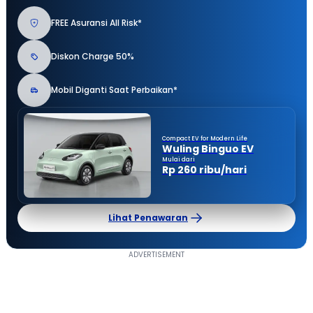
FREE Asuransi All Risk*
Diskon Charge 50%
Mobil Diganti Saat Perbaikan*
Compact EV for Modern Life
Wuling Binguo EV
Mulai dari
Rp 260 ribu/hari
Lihat Penawaran