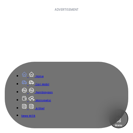
Home
Cari Mobil
Pembiayaan
MoInspeksi
Artikel
Sewa Milik