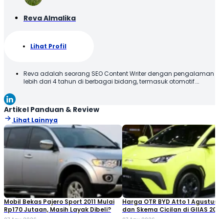
Reva Almalika
Lihat Profil
Reva adalah seorang SEO Content Writer dengan pengalaman
lebih dari 4 tahun di berbagai bidang, termasuk otomotif.
Terbiasa membuat konten yang tidak hanya dioptimalkan
sesuai SEO Guideline untuk mesin pencari, tetapi juga
informatif, menarik, dan mudah dipahami oleh pembaca.
Artikel Panduan & Review
Lihat Lainnya
Mobil Bekas Pajero Sport 2011 Mulai
Harga OTR BYD Atto 1 Agustus
Rp170 Jutaan, Masih Layak Dibeli?
dan Skema Cicilan di GIIAS 20