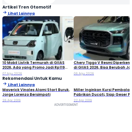
Artikel Tren Otomotif
Lihat Lainnya
10 Mobil Listrik Termurah di GIIAS
Chery Tiggo V Resmi Diperken
2026, Ada yang Promo Jadi Rp119
di GIIAS 2026, Bisa Berubah Ja
Jutaan!
Double Cabin
07 Agu 2026
06 Agu 2026
Rekomendasi Untuk Kamu
Lihat Lainnya
Maverick Vinales Alami Start Buruk,
Miller Inginkan Kursi Pembala
Jorge Lorenzo Bersimpati
Pabrikan Ducati, Siap Geser P
26 Apr 2019
22 Apr 2019