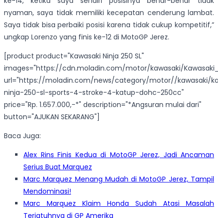
ke-14, ketika saya sendiri posisinya benar-benar tidak
nyaman, saya tidak memiliki kecepatan cenderung lambat.
Saya tidak bisa perbaiki posisi karena tidak cukup kompetitif,”
ungkap Lorenzo yang finis ke-12 di MotoGP Jerez.
[product product="Kawasaki Ninja 250 SL"
images="https://cdn.moladin.com/motor/kawasaki/Kawasaki_
url="https://moladin.com/news/category/motor//kawasaki/k
ninja-250-sl-sports-4-stroke-4-katup-dohc-250cc"
price="Rp. 1.657.000,-*" description="*Angsuran mulai dari"
button="AJUKAN SEKARANG"]
Baca Juga:
Alex Rins Finis Kedua di MotoGP Jerez, Jadi Ancaman
Serius Buat Marquez
Marc Marquez Menang Mudah di MotoGP Jerez, Tampil
Mendominasi!
Marc Marquez Klaim Honda Sudah Atasi Masalah
Terjatuhnya di GP Amerika