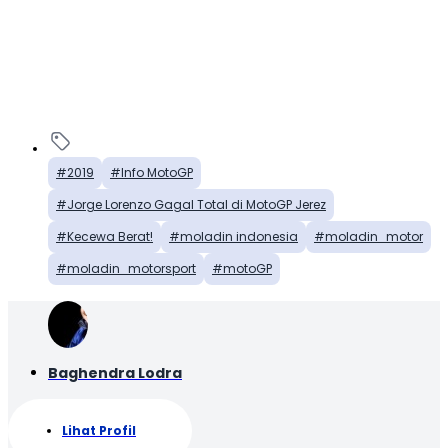
2019
Info MotoGP
Jorge Lorenzo Gagal Total di MotoGP Jerez
Kecewa Berat!
moladin indonesia
moladin_motor
moladin_motorsport
motoGP
Baghendra Lodra
Lihat Profil