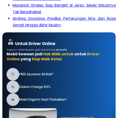
Maverick Vinales Siap Bangkit di Jerez, Meski Sirkuitnya
Tak Bersahabat
Andrea Dovizioso Prediksi Pertarungan Rins dan Rossi
Sengit Hingga Akhir Musim
Untuk Driver Online
Program Mobil Sewaan jadi Hak Milik by
Moladin
Mobil Sewaan jadi
Hak Milik untuk
untuk
Driver
Online
yang
Siap Naik Kelas
FREE Asuransi All Risk*
Diskon Charge 50%
Mobil Diganti Saat Perbaikan*
Compact EV for Modern Life