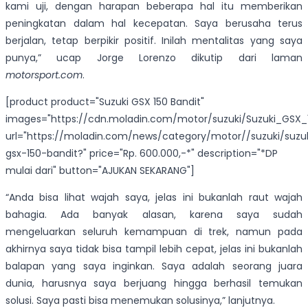
kami uji, dengan harapan beberapa hal itu memberikan
peningkatan dalam hal kecepatan. Saya berusaha terus
berjalan, tetap berpikir positif. Inilah mentalitas yang saya
punya,” ucap Jorge Lorenzo dikutip dari laman
motorsport.com
.
[product product="Suzuki GSX 150 Bandit"
images="https://cdn.moladin.com/motor/suzuki/Suzuki_GSX_1
url="https://moladin.com/news/category/motor//suzuki/suzu
gsx-150-bandit?" price="Rp. 600.000,-*" description="*DP
mulai dari" button="AJUKAN SEKARANG"]
“Anda bisa lihat wajah saya, jelas ini bukanlah raut wajah
bahagia. Ada banyak alasan, karena saya sudah
mengeluarkan seluruh kemampuan di trek, namun pada
akhirnya saya tidak bisa tampil lebih cepat, jelas ini bukanlah
balapan yang saya inginkan. Saya adalah seorang juara
dunia, harusnya saya berjuang hingga berhasil temukan
solusi. Saya pasti bisa menemukan solusinya,” lanjutnya.