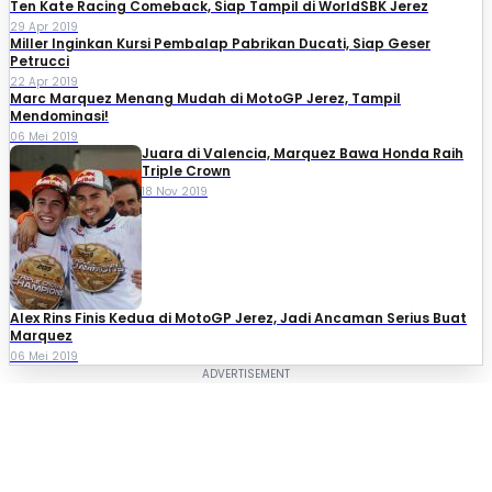
Ten Kate Racing Comeback, Siap Tampil di WorldSBK Jerez
29 Apr 2019
Miller Inginkan Kursi Pembalap Pabrikan Ducati, Siap Geser
Petrucci
22 Apr 2019
Marc Marquez Menang Mudah di MotoGP Jerez, Tampil
Mendominasi!
06 Mei 2019
Juara di Valencia, Marquez Bawa Honda Raih
Triple Crown
18 Nov 2019
Alex Rins Finis Kedua di MotoGP Jerez, Jadi Ancaman Serius Buat
Marquez
06 Mei 2019